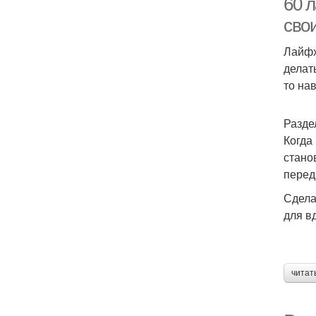
60 л
сво
Лайфх
делат
то на
Разде
Когда
стано
перед
Сдела
для в
читат