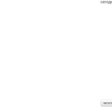
сегод
читат