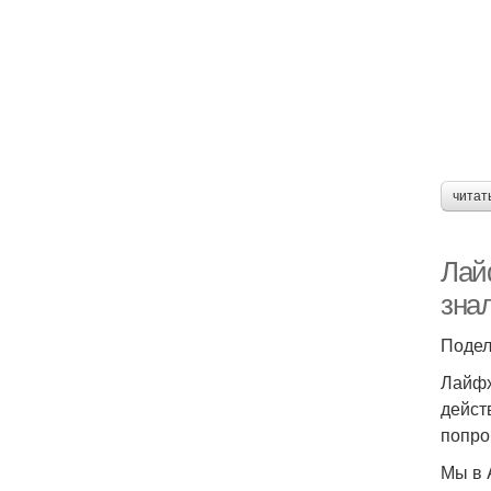
читат
Лай
зна
Подел
Лайфх
дейст
попро
Мы в 