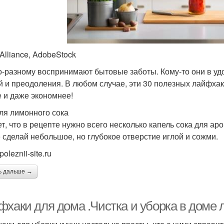
Alliance, AdobeStock
о-разному воспринимают бытовые заботы. Кому-то они в удо
й и преодоления. В любом случае, эти 30 полезных лайфхак
 и даже экономнее!
пля лимонного сока
т, что в рецепте нужно всего несколько капель сока для аро
 сделай небольшое, но глубокое отверстие иглой и сожми.
poleznii-site.ru
ь дальше →
хаки для дома .Чистка и уборка в доме л