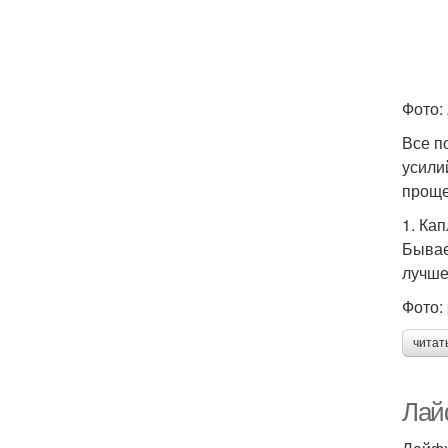
Фото: 
Все п
усили
проще
1. Ка
Бывае
лучше
Фото: 
читат
Лайф