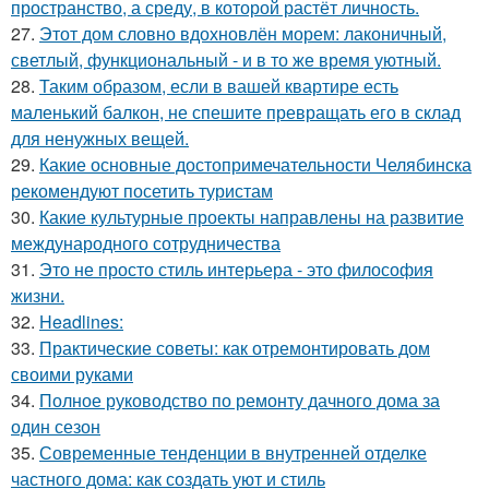
пространство, а среду, в которой растёт личность.
27.
Этот дом словно вдохновлён морем: лаконичный,
светлый, функциональный - и в то же время уютный.
28.
Таким образом, если в вашей квартире есть
маленький балкон, не спешите превращать его в склад
для ненужных вещей.
29.
Какие основные достопримечательности Челябинска
рекомендуют посетить туристам
30.
Какие культурные проекты направлены на развитие
международного сотрудничества
31.
Это не просто стиль интерьера - это философия
жизни.
32.
Headlines:
33.
Практические советы: как отремонтировать дом
своими руками
34.
Полное руководство по ремонту дачного дома за
один сезон
35.
Современные тенденции в внутренней отделке
частного дома: как создать уют и стиль