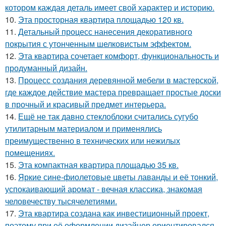
котором каждая деталь имеет свой характер и историю.
10.
Эта просторная квартира площадью 120 кв.
11.
Детальный процесс нанесения декоративного
покрытия с утонченным шелковистым эффектом.
12.
Эта квартира сочетает комфорт, функциональность и
продуманный дизайн.
13.
Процесс создания деревянной мебели в мастерской,
где каждое действие мастера превращает простые доски
в прочный и красивый предмет интерьера.
14.
Ещё не так давно стеклоблоки считались сугубо
утилитарным материалом и применялись
преимущественно в технических или нежилых
помещениях.
15.
Эта компактная квартира площадью 35 кв.
16.
Яркие сине-фиолетовые цветы лаванды и её тонкий,
успокаивающий аромат - вечная классика, знакомая
человечеству тысячелетиями.
17.
Эта квартира создана как инвестиционный проект,
поэтому при её оформлении дизайнер ориентировался