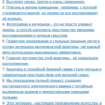
2.
Выглядит свежо, светло и очень гармонично.
3.
Плесень в жилом помещении - проблема, с которой
сталкиваются многие, но далеко не все воспринимают
её всерьёз.
4.
Фотографии в интерьере - это не просто элемент
декора, а способ наполнить пространство эмоциями,
воспоминаниями и личным смыслом.
5.
Грамотное зонирование и стильные решения легли в
основу интерьера двухкомнатной квартиры, где каждый
метр использован максимально эффективно.
6.
Главное достоинство этой квартиры - её уникальное
расположение.
7.
Квартира в спокойной бежевой гамме стала уютным и
гармоничным пространством для молодой семьи.
8.
Мы показываем полный процесс создания
нестандартного электрического камина с потайным
выдвижным ящиком и декоративными парящими
полками.
9.
Этот интерьер - настоящее произведение искусства, в