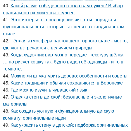
40.
Какой размер обеденного стола вам нужен? Выбор
правильного количества стульев
41.
Этот интерьер - воплощение чистоты, порядка и
функциональности, которые так ценят в скандинавском
стиле.
42.
Тёплая атмосфера настоящего горного шале - место,
где уют встречается с величием природы.
43.
Когда художник виртуозно передаёт текстуру шёлка
… но рисует кошку так, будто видел её однажды - и то в
темноте.
44.
Можно ли штукатурить дерево: особенности и советы
45.
Какие традиции и обычаи сохраняются в Воронеже
46.
Где можно изучить чувашский язык
47.
Отделка стен в детской: безопасные и экологичные
материалы
48.
Как создать уютную и функциональную детскую
комнату: оригинальные идеи
49.
Как украсить стену в детской: подборка оригинальных