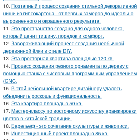
10.
Поэтапный процесс создания стильной декоративной
ниши из гипсокартона - от первых замеров до идеально
выровненного и окрашенного результата.
11.
Это пространство создано для одного человека,
который ценит тишину, порядок и комфорт.
12.
Завораживающий процесс создания необычной
деревянной ёлки в стиле DIY.
13.
Эта просторная квартира площадью 120 кв.
14.
Процесс создания резного орнамента по дереву с
помощью станка с числовым программным управлением
(CNC.
15.
В этой небольшой квартире дизайнеру удалось
объединить роскошь и функциональность.
16.
Эта квартира площадью 50 кв.
17.
Мастер-классу по восточному искусству аранжировки
цветов в китайской традиции.
18.
Барельеф - это сочетание скульптуры и живописи.
19.
Инвестиционный проект площадью 85 кв.