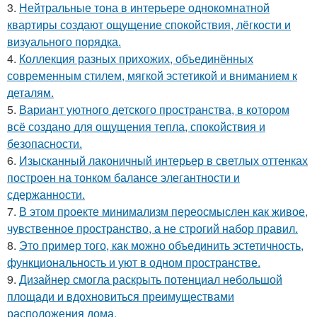
3.
Нейтральные тона в интерьере однокомнатной
квартиры создают ощущение спокойствия, лёгкости и
визуального порядка.
4.
Коллекция разных прихожих, объединённых
современным стилем, мягкой эстетикой и вниманием к
деталям.
5.
Вариант уютного детского пространства, в котором
всё создано для ощущения тепла, спокойствия и
безопасности.
6.
Изысканный лаконичный интерьер в светлых оттенках
построен на тонком балансе элегантности и
сдержанности.
7.
В этом проекте минимализм переосмыслен как живое,
чувственное пространство, а не строгий набор правил.
8.
Это пример того, как можно объединить эстетичность,
функциональность и уют в одном пространстве.
9.
Дизайнер смогла раскрыть потенциал небольшой
площади и вдохновиться преимуществами
расположения дома.