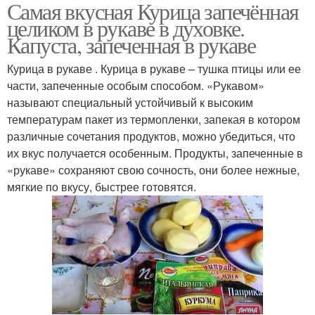
Самая вкусная Курица запечённая
Курочка с цитрусовым
Сливочная курочка
целиком в рукаве в духовке.
ароматом
Капуста, запеченная в рукаве
Курица в рукаве . Курица в рукаве – тушка птицы или ее
части, запеченные особым способом. «Рукавом»
Курочка в духовке
называют специальный устойчивый к высоким
температурам пакет из термопленки, запекая в котором
различные сочетания продуктов, можно убедиться, что
их вкус получается особенным. Продукты, запеченные в
«рукаве» сохраняют свою сочность, они более нежные,
мягкие по вкусу, быстрее готовятся.