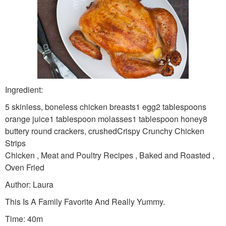
Ingredient:
5 skinless, boneless chicken breasts1 egg2 tablespoons
orange juice1 tablespoon molasses1 tablespoon honey8
buttery round crackers, crushedCrispy Crunchy Chicken
Strips
Chicken , Meat and Poultry Recipes , Baked and Roasted ,
Oven Fried
Author: Laura
This Is A Family Favorite And Really Yummy.
Time: 40m