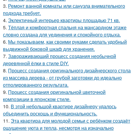
3.
Ремонт ванной комнаты или санузла внимательного
подхода требует.
4.
Эклектичный интерьер квартиры площадью 71 кв.
5.
Тёплая и комфортная спальня на мансардном этаже
словно создана для уединения и спокойного отдыха.
6.
Мы показываем, как своими руками сделать удобный
выдвижной боковой шкаф для хранения.
7.
Завораживающий процесс создания необычной
деревянной ёлки в стиле DIY.
8.
Процесс создания оригинального дизайнерского стола
из массива дерева - от грубой заготовки до идеально
отполированного результата.
9.
Процесс создания оригинальной цветочной
композиции в японском стиле.
10.
В этой небольшой квартире дизайнеру удалось
объединить роскошь и функциональность.
11.
Эта квартира для молодой семьи с ребёнком создаёт
ощущение уюта и тепла, несмотря на изначально