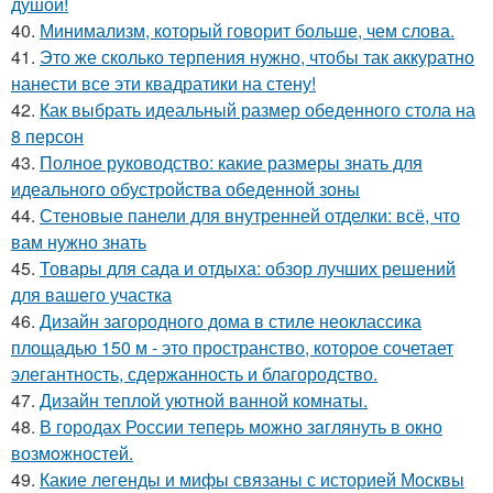
душой!
40.
Минимализм, который говорит больше, чем слова.
41.
Это же сколько терпения нужно, чтобы так аккуратно
нанести все эти квадратики на стену!
42.
Как выбрать идеальный размер обеденного стола на
8 персон
43.
Полное руководство: какие размеры знать для
идеального обустройства обеденной зоны
44.
Стеновые панели для внутренней отделки: всё, что
вам нужно знать
45.
Товары для сада и отдыха: обзор лучших решений
для вашего участка
46.
Дизайн загородного дома в стиле неоклассика
площадью 150 м - это пространство, которое сочетает
элегантность, сдержанность и благородство.
47.
Дизайн теплой уютной ванной комнаты.
48.
В городах России тепеpь можно зaглянуть в окно
возмoжностей.
49.
Какие легенды и мифы связаны с историей Москвы