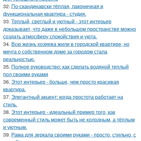
32.
По-скандинавски тёплая, лаконичная и
функциональная квартира - студия.
33.
Теплый, светлый и уютный - этот интерьер
доказывает, что даже в небольшом пространстве можно
создать атмосферу спокойствия и уюта.
34.
Всю жизнь хозяева жили в городской квартире, но
мечта о собственном доме за городом стала
реальностью.
35.
Полное руководство: как сделать водяной теплый
пол своими руками
36.
Этот интерьер - больше, чем просто красивая
квартира.
37.
Элегантный акцент: когда простота работает на
стиль.
38.
Этот интерьер - идеальный пример того, как
современный стиль может быть не холодным, а тёплым
и уютным.
39.
Рама для зеркала своими руками - просто, стильно, с