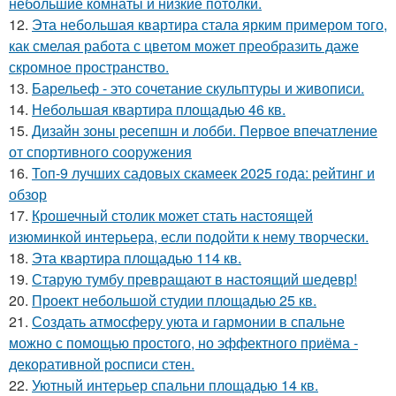
небольшие комнаты и низкие потолки.
12.
Эта небольшая квартира стала ярким примером того,
как смелая работа с цветом может преобразить даже
скромное пространство.
13.
Барельеф - это сочетание скульптуры и живописи.
14.
Небольшая квартира площадью 46 кв.
15.
Дизайн зоны ресепшн и лобби. Первое впечатление
от спортивного сооружения
16.
Топ-9 лучших садовых скамеек 2025 года: рейтинг и
обзор
17.
Крошечный столик может стать настоящей
изюминкой интерьера, если подойти к нему творчески.
18.
Эта квартира площадью 114 кв.
19.
Старую тумбу превращают в настоящий шедевр!
20.
Проект небольшой студии площадью 25 кв.
21.
Создать атмосферу уюта и гармонии в спальне
можно с помощью простого, но эффектного приёма -
декоративной росписи стен.
22.
Уютный интерьер спальни площадью 14 кв.