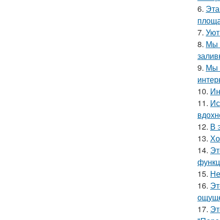
6.
Эта
площа
7.
Уют
8.
Мы 
залив
9.
Мы 
интер
10.
Ин
11.
Ис
вдохн
12.
В 
13.
Хо
14.
Эт
функц
15.
Не
16.
Эт
ощуще
17.
Эт