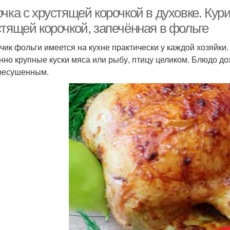
чка с хрустящей корочкой в духовке. Кур
стящей корочкой, запечённая в фольге
чик фольги имеется на кухне практически у каждой хозяйки
нно крупные куски мяса или рыбу, птицу целиком. Блюдо дох
ресушенным.