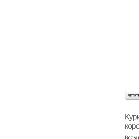
читат
Кури
кор
Всем 