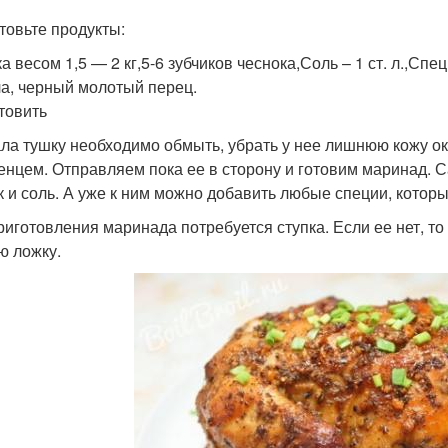
товьте продукты:
а весом 1,5 — 2 кг,5-6 зубчиков чеснока,Соль – 1 ст. л.,Спе
а, черный молотый перец.
отовить
ла тушку необходимо обмыть, убрать у нее лишнюю кожу ок
енцем. Отправляем пока ее в сторону и готовим маринад.
к и соль. А уже к ним можно добавить любые специи, котор
риготовления маринада потребуется ступка. Если ее нет, 
ю ложку.