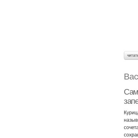
читат
Вас
Сама
зап
Куриц
назыв
сочет
сохра