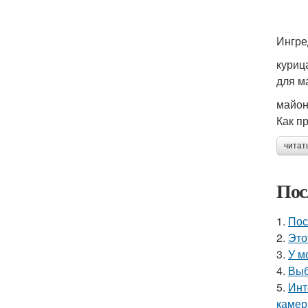
Ингре
курица
для м
майоне
Как п
читат
Пос
1.
Пос
2.
Это
3.
У м
4.
Выб
5.
Инт
камер