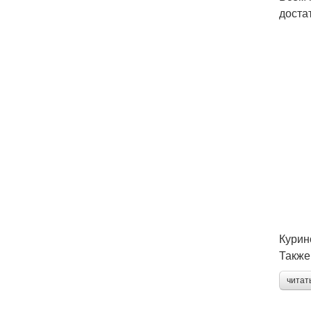
доста
Курин
Также
читат