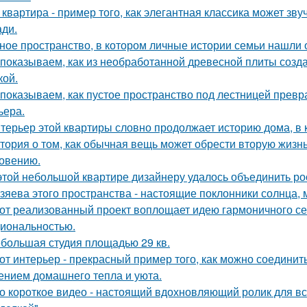
 квартира - пример того, как элегантная классика может зв
ди.
ное пространство, в котором личные истории семьи нашли 
показываем, как из необработанной древесной плиты созда
кой.
показываем, как пустое пространство под лестницей прев
ьера.
терьер этой квартиры словно продолжает историю дома, в 
тория о том, как обычная вещь может обрести вторую жизн
овению.
этой небольшой квартире дизайнеру удалось объединить ро
зяева этого пространства - настоящие поклонники солнца, 
от реализованный проект воплощает идею гармоничного сем
иональностью.
большая студия площадью 29 кв.
от интерьер - прекрасный пример того, как можно соединит
нием домашнего тепла и уюта.
о короткое видео - настоящий вдохновляющий ролик для вс