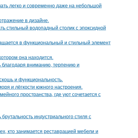
учать легко и современно даже на небольшой
отражение в дизайне.
ть стильный водопадный столик с эпоксидной
ращается в функциональный и стильный элемент
котором она находится.
ь благодаря вниманию, терпению и
скошь и функциональность.
моря и лёгкости южного настроения.
ейного пространства, где уют сочетается с
ь брутальность индустриального стиля с
ех, кто занимается реставрацией мебели и