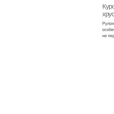
Куро
хру
Рулон
особе
не пе