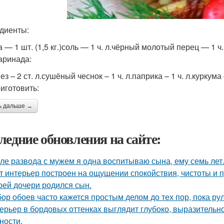
диенты:
 — 1 шт. (1,5 кг.)соль — 1 ч. л.чёрный молотый перец — 1 ч.
аринада:
з – 2 ст. л.сушёный чеснок – 1 ч. л.паприка – 1 ч. л.куркума –
риготовить:
ь дальше →
ледние обновления на сайте:
ле развода с мужем я одна воспитываю сына, ему семь лет
т интерьер построен на ощущении спокойствия, чистоты и 
оей дочери родился сын.
ор обоев часто кажется простым делом до тех пор, пока ру
ерьер в бордовых оттенках выглядит глубоко, выразительно
ности.