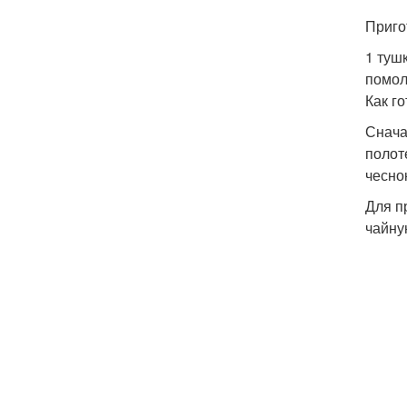
Приго
1 тушк
помол
Как г
Снача
полот
чесно
Для п
чайну