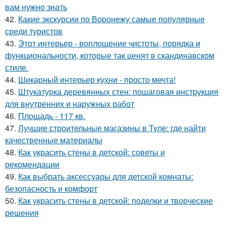
вам нужно знать
42.
Какие экскурсии по Воронежу самые популярные
среди туристов
43.
Этот интерьер - воплощение чистоты, порядка и
функциональности, которые так ценят в скандинавском
стиле.
44.
Шикарный интерьер кухни - просто мечта!
45.
Штукатурка деревянных стен: пошаговая инструкция
для внутренних и наружных работ
46.
Площадь - 117 кв.
47.
Лучшие строительные магазины в Туле: где найти
качественные материалы
48.
Как украсить стены в детской: советы и
рекомендации
49.
Как выбрать аксессуары для детской комнаты:
безопасность и комфорт
50.
Как украсить стены в детской: поделки и творческие
решения