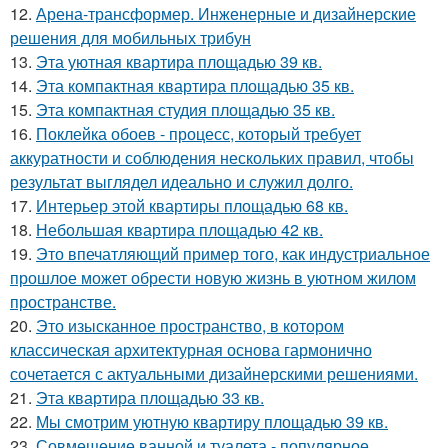
12.
Арена-трансформер. Инженерные и дизайнерские
решения для мобильных трибун
13.
Эта уютная квартира площадью 39 кв.
14.
Эта компактная квартира площадью 35 кв.
15.
Эта компактная студия площадью 35 кв.
16.
Поклейка обоев - процесс, который требует
аккуратности и соблюдения нескольких правил, чтобы
результат выглядел идеально и служил долго.
17.
Интерьер этой квартиры площадью 68 кв.
18.
Небольшая квартира площадью 42 кв.
19.
Это впечатляющий пример того, как индустриальное
прошлое может обрести новую жизнь в уютном жилом
пространстве.
20.
Это изысканное пространство, в котором
классическая архитектурная основа гармонично
сочетается с актуальными дизайнерскими решениями.
21.
Эта квартира площадью 33 кв.
22.
Мы смотрим уютную квартиру площадью 39 кв.
23.
Совмещение ванной и туалета - популярное