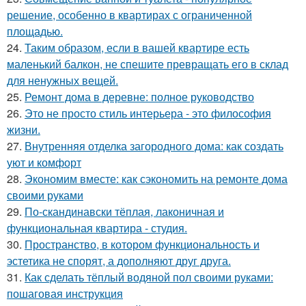
решение, особенно в квартирах с ограниченной
площадью.
24.
Таким образом, если в вашей квартире есть
маленький балкон, не спешите превращать его в склад
для ненужных вещей.
25.
Ремонт дома в деревне: полное руководство
26.
Это не просто стиль интерьера - это философия
жизни.
27.
Внутренняя отделка загородного дома: как создать
уют и комфорт
28.
Экономим вместе: как сэкономить на ремонте дома
своими руками
29.
По-скандинавски тёплая, лаконичная и
функциональная квартира - студия.
30.
Пространство, в котором функциональность и
эстетика не спорят, а дополняют друг друга.
31.
Как сделать тёплый водяной пол своими руками:
пошаговая инструкция