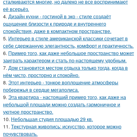
сталкиваются многие, но далеко не все воспринимают
её всерьёз.
4.
Дизайн кухни - гостиной в эко - стиле создаёт
ощущение близости к природе и внутреннего
спокойствия, даже в компактном пространстве.
5.
Интерьер в стиле американской классики сочетает в
себе сдержанную элегантность, комфорт и практичность.
6.
Пример того, как даже небольшое пространство может
заиграть характером и стать по-настоящему удобным.
7.
Дом становится местом отдыха только тогда, когда в
нём чисто, просторно и спокойно.
8.
Этот интерьер - тонкое воплощение атмосферы
побережья в сердце мегаполиса.
9.
Эта квартира - настоящий пример того, как даже на
небольшой площади можно создать гармоничное и
уютное пространство.
10.
Небольшая студия площадью 29 кв.
11.
Текстурная живопись: искусство, которое можно
почувствовать.