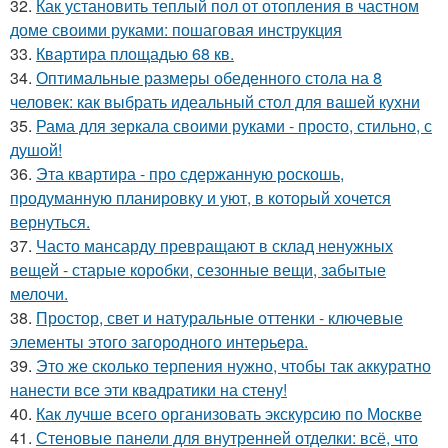
32.
Как установить теплый пол от отопления в частном
доме своими руками: пошаговая инструкция
33.
Квартира площадью 68 кв.
34.
Оптимальные размеры обеденного стола на 8
человек: как выбрать идеальный стол для вашей кухни
35.
Рама для зеркала своими руками - просто, стильно, с
душой!
36.
Эта квартира - про сдержанную роскошь,
продуманную планировку и уют, в который хочется
вернуться.
37.
Часто мансарду превращают в склад ненужных
вещей - старые коробки, сезонные вещи, забытые
мелочи.
38.
Простор, свет и натуральные оттенки - ключевые
элементы этого загородного интерьера.
39.
Это же сколько терпения нужно, чтобы так аккуратно
нанести все эти квадратики на стену!
40.
Как лучше всего организовать экскурсию по Москве
41.
Стеновые панели для внутренней отделки: всё, что