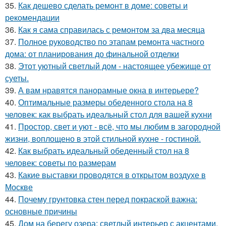
35.
Как дешево сделать ремонт в доме: советы и
рекомендации
36.
Как я сама справилась с ремонтом за два месяца
37.
Полное руководство по этапам ремонта частного
дома: от планирования до финальной отделки
38.
Этот уютный светлый дом - настоящее убежище от
суеты.
39.
А вам нравятся панорамные окна в интерьере?
40.
Оптимальные размеры обеденного стола на 8
человек: как выбрать идеальный стол для вашей кухни
41.
Простор, свет и уют - всё, что мы любим в загородной
жизни, воплощено в этой стильной кухне - гостиной.
42.
Как выбрать идеальный обеденный стол на 8
человек: советы по размерам
43.
Какие выставки проводятся в открытом воздухе в
Москве
44.
Почему грунтовка стен перед покраской важна:
основные причины
45.
Дом на берегу озера: светлый интерьер с акцентами.