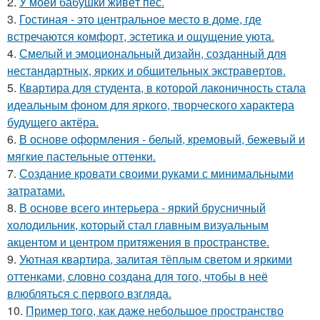
2.
У моей бабушки живёт пёс.
3.
Гостиная - это центральное место в доме, где
встречаются комфорт, эстетика и ощущение уюта.
4.
Смелый и эмоциональный дизайн, созданный для
нестандартных, ярких и общительных экстравертов.
5.
Квартира для студента, в которой лаконичность стала
идеальным фоном для яркого, творческого характера
будущего актёра.
6.
В основе оформления - белый, кремовый, бежевый и
мягкие пастельные оттенки.
7.
Создание кровати своими руками с минимальными
затратами.
8.
В основе всего интерьера - яркий брусничный
холодильник, который стал главным визуальным
акцентом и центром притяжения в пространстве.
9.
Уютная квартира, залитая тёплым светом и яркими
оттенками, словно создана для того, чтобы в неё
влюбляться с первого взгляда.
10.
Пример того, как даже небольшое пространство