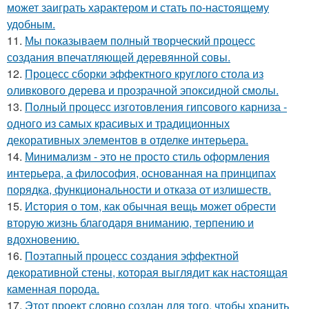
может заиграть характером и стать по-настоящему
удобным.
11.
Мы показываем полный творческий процесс
создания впечатляющей деревянной совы.
12.
Процесс сборки эффектного круглого стола из
оливкового дерева и прозрачной эпоксидной смолы.
13.
Полный процесс изготовления гипсового карниза -
одного из самых красивых и традиционных
декоративных элементов в отделке интерьера.
14.
Минимализм - это не просто стиль оформления
интерьера, а философия, основанная на принципах
порядка, функциональности и отказа от излишеств.
15.
История о том, как обычная вещь может обрести
вторую жизнь благодаря вниманию, терпению и
вдохновению.
16.
Поэтапный процесс создания эффектной
декоративной стены, которая выглядит как настоящая
каменная порода.
17.
Этот проект словно создан для того, чтобы хранить