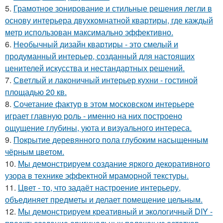
5.
Грамотное зонирование и стильные решения легли в
основу интерьера двухкомнатной квартиры, где каждый
метр использован максимально эффективно.
6.
Необычный дизайн квартиры - это смелый и
продуманный интерьер, созданный для настоящих
ценителей искусства и нестандартных решений.
7.
Светлый и лаконичный интерьер кухни - гостиной
площадью 20 кв.
8.
Сочетание фактур в этом московском интерьере
играет главную роль - именно на них построено
ощущение глубины, уюта и визуального интереса.
9.
Покрытие деревянного пола глубоким насыщенным
чёрным цветом.
10.
Мы демонстрируем создание яркого декоративного
узора в технике эффектной мраморной текстуры.
11.
Цвет - то, что задаёт настроение интерьеру,
объединяет предметы и делает помещение цельным.
12.
Мы демонстрируем креативный и экологичный DIY -