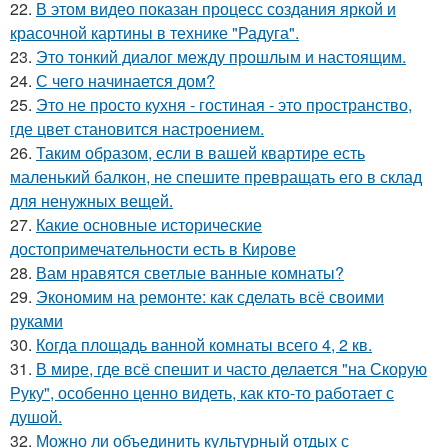
22.
В этом видео показан процесс создания яркой и
красочной картины в технике "Радуга".
23.
Это тонкий диалог между прошлым и настоящим.
24.
С чего начинается дом?
25.
Это не просто кухня - гостиная - это пространство,
где цвет становится настроением.
26.
Таким образом, если в вашей квартире есть
маленький балкон, не спешите превращать его в склад
для ненужных вещей.
27.
Какие основные исторические
достопримечательности есть в Кирове
28.
Вам нравятся светлые ванные комнаты?
29.
Экономим на ремонте: как сделать всё своими
руками
30.
Когда площадь ванной комнаты всего 4, 2 кв.
31.
В мире, где всё спешит и часто делается "на Скорую
Руку", особенно ценно видеть, как кто-то работает с
душой.
32.
Можно ли объединить культурный отдых с