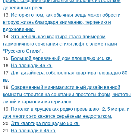
проект: создание оригинальных полочек из остатков
деревянных реек.
13.
История о том, как обычная вещь может обрести
вторую жизнь благодаря вниманию, терпению и
вдохновению.
14.
Эта небольшая квартира стала примером
гармоничного сочетания стиля лофт с элементами
"Русского Стиля".
15.
Большой деревянный дом площадью 340 кв.
16.
На площади 45 кв.
17.
Для дизайнера собственная квартира площадью 80
кв.
18.
Современный минималистичный дизайн ванной
комнаты строится на сочетании простоты форм, чистоты
линий и гармонии материалов.
19.
Потолки в хрущёвках редко превышают 2, 5 метра, и
для многих это кажется серьёзным недостатком.
20.
Эта квартира площадью 50 кв.
21.
На площади в 45 кв.