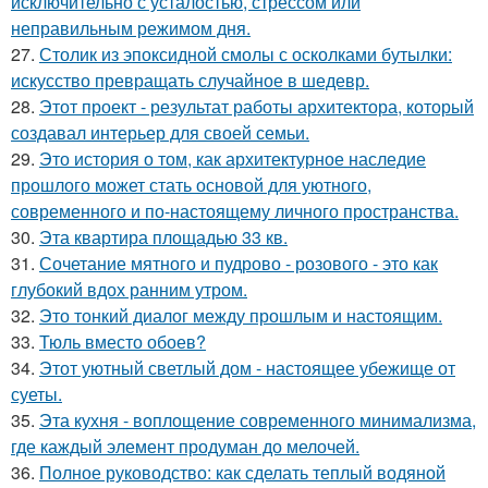
исключительно с усталостью, стрессом или
неправильным режимом дня.
27.
Столик из эпоксидной смолы с осколками бутылки:
искусство превращать случайное в шедевр.
28.
Этот проект - результат работы архитектора, который
создавал интерьер для своей семьи.
29.
Это история о том, как архитектурное наследие
прошлого может стать основой для уютного,
современного и по-настоящему личного пространства.
30.
Эта квартира площадью 33 кв.
31.
Сочетание мятного и пудрово - розового - это как
глубокий вдох ранним утром.
32.
Это тонкий диалог между прошлым и настоящим.
33.
Тюль вместо обоев?
34.
Этот уютный светлый дом - настоящее убежище от
суеты.
35.
Эта кухня - воплощение современного минимализма,
где каждый элемент продуман до мелочей.
36.
Полное руководство: как сделать теплый водяной