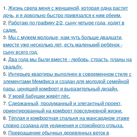
1.
Жизнь свела меня с женщиной, которая одна растит
дочь, и я довольно быстро привязался к ним обеим.
2.
Работаю по графику 2/2, сыну четыре года, ходит в
садик.
3.
Мы с мужем молодые, нам чуть больше двадцати,
вместе уже несколько лет, есть маленький ребёнок -
сыну всего год.
4.
Два года мы были вместе - любовь, страсть, планы на
свадьбу.
5.
Интерьер квартиры выполнен в современном стиле с
элементами Мемфиса и создан для молодой семейной
пары, ценящей комфорт и выразительный дизайн.
6.
У моей бабушки живёт пёс.
7.
Сдержанный, продуманный и элегантный проект,
ориентированный на комфорт повседневной жизни.
8.
Тёплая и комфортная спальня на мансардном этаже
словно создана для уединения и спокойного отдыха.
9.
Превращение обычных деревянных веток в