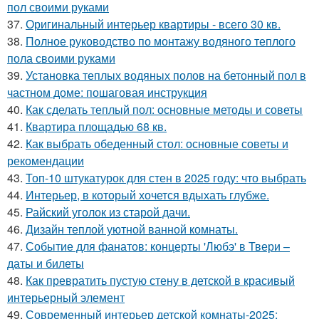
пол своими руками
37.
Оригинальный интерьер квартиры - всего 30 кв.
38.
Полное руководство по монтажу водяного теплого
пола своими руками
39.
Установка теплых водяных полов на бетонный пол в
частном доме: пошаговая инструкция
40.
Как сделать теплый пол: основные методы и советы
41.
Квартира площадью 68 кв.
42.
Как выбрать обеденный стол: основные советы и
рекомендации
43.
Топ-10 штукатурок для стен в 2025 году: что выбрать
44.
Интерьер, в который хочется вдыхать глубже.
45.
Райский уголок из старой дачи.
46.
Дизайн теплой уютной ванной комнаты.
47.
Событие для фанатов: концерты 'Любэ' в Твери –
даты и билеты
48.
Как превратить пустую стену в детской в красивый
интерьерный элемент
49.
Современный интерьер детской комнаты-2025: