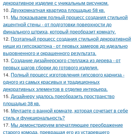
декоративное изделие с уникальным рисунком.
10.
Двухкомнатная квартира площадью 58 кв.
11.
Мы показываем полный процесс создания стильной
акцентной стены - от подготовки поверхности до
финального штриха, который преобразит комнату.
12.
Поэтапный процесс создания стильной декоративной
ниши из гипсокартона - от первых замеров до идеально
выровненного и окрашенного результата.
13.
Создание дизайнерского стеллажа из дерева - от
первых шагов сборки до готового изделия.
14.
Полный процесс изготовления гипсового карниза -
одного из самых красивых и традиционных
декоративных элементов в отделке интерьера.
15.
Дизайнеру удалось преобразить пространство
площадью 38 кв.
16.
Мечтаете о ванной комнате, которая сочетает в себе
стиль и функциональность?
17.
Мы демонстрируем впечатляющее преображение
старого комода, превращая его из устаревшего