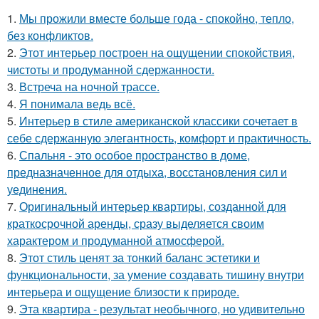
1.
Мы прожили вместе больше года - спокойно, тепло,
без конфликтов.
2.
Этот интерьер построен на ощущении спокойствия,
чистоты и продуманной сдержанности.
3.
Встреча на ночной трассе.
4.
Я понимала ведь всё.
5.
Интерьер в стиле американской классики сочетает в
себе сдержанную элегантность, комфорт и практичность.
6.
Спальня - это особое пространство в доме,
предназначенное для отдыха, восстановления сил и
уединения.
7.
Оригинальный интерьер квартиры, созданной для
краткосрочной аренды, сразу выделяется своим
характером и продуманной атмосферой.
8.
Этот стиль ценят за тонкий баланс эстетики и
функциональности, за умение создавать тишину внутри
интерьера и ощущение близости к природе.
9.
Эта квартира - результат необычного, но удивительно