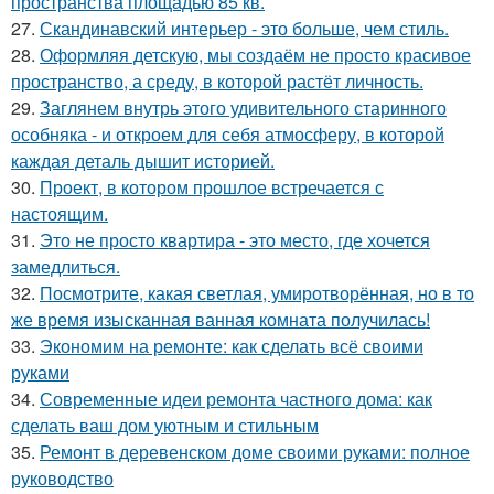
пространства площадью 85 кв.
27.
Скандинавский интерьер - это больше, чем стиль.
28.
Оформляя детскую, мы создаём не просто красивое
пространство, а среду, в которой растёт личность.
29.
Заглянем внутрь этого удивительного старинного
особняка - и откроем для себя атмосферу, в которой
каждая деталь дышит историей.
30.
Проект, в котором прошлое встречается с
настоящим.
31.
Это не просто квартира - это место, где хочется
замедлиться.
32.
Посмотрите, какая светлая, умиротворённая, но в то
же время изысканная ванная комната получилась!
33.
Экономим на ремонте: как сделать всё своими
руками
34.
Современные идеи ремонта частного дома: как
сделать ваш дом уютным и стильным
35.
Ремонт в деревенском доме своими руками: полное
руководство