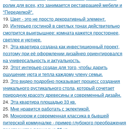
ролик для всех, кто занимается реставрацией мебели и
"Переделкой".
19.
Цвет - это не просто декоративный элемент.
20.
Интерьер гостиной в светлых тонах действительно
смотрится выигрышнее: комната кажется просторнее,
светлее и уютнее.
21.
Эта квартира создана как инвестиционный проект,
поэтому при её оформлении дизайнер ориентировался
на универсальность и актуальность.
22.
Этот интерьер создан для того, чтобы дарить
ощущение уюта и тепла каждому члену семьи.
23.
Это видео подробно показывает процесс создания
уникального рустикального стола, который сочетает
природную красоту древесины и современный дизайн.
24.
Эта квартира площадью 33 кв.
25.
Мне нравится работать с эклектикой.
26.
Монохром и современная классика в бывшей
питерской коммуналке - пример глубокого преображения