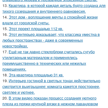
13.
Квартира, в которой каждая деталь будто создана для
тихого созерцания и внутреннего равновесия.
14.
Этот дом - воплощение мечты о спокойной жизни
вдали от городской суеты.
15.
Этот проект площадью 112 кв.
16.
Этот интерьер доказывает, что классика уместна в
любых пространствах - даже в современных
новостройках.
17.
Ещё не так давно стеклоблоки считались сугубо
утилитарным материалом и применялись
преимущественно в технических или нежилых
помещениях.
18.
Эта квартира площадью 31 кв.
19.
Интерьер гостиной в светлых тонах действительно
смотрится выигрышнее: комната кажется просторнее,
светлее и уютнее.
20.
В этом видео показан процесс создания уютного
пледа из пряжи крупной вязки в нежном лавандовом