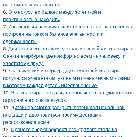
выразительных акцентов.
6.
Это искусство баланс между эстетикой и
практичностью находить.
7.
Изысканный лаконичный интерьер в светлых оттенках
построен на тонком балансе элегантности и
сдержанности.
8.
Для кота и его хозяйки: уютная и спокойная квартира в
Санкт-петербурге, где комфортно всем - и человеку, и
хвостатому другу.
9.
Классический интерьер двухкомнатной квартиры
получился элегантным, уютным и очень личным - таким,
в котором каждая деталь имеет значение.
10.
Эта квартира - результат необычного, но удивительно
гармоничного союза вкусов.
11.
Дизайнер смогла раскрыть потенциал небольшой
площади и вдохновиться преимуществами
расположения дома.
12.
Процесс сборки эффектного круглого стола из
оливкового дерева и прозрачной эпоксидной смолы.