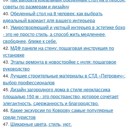
советы по размерам и дизайну
40.
Обеденный стол на 8 человек: как выбрать
идеальный вариант для вашего интерьера
41.
Умиротворяющий и уютный интерьер в эстетике бохо
- это не просто стиль, а способ жить медленнее,
свободнее, ближе к себе.
42.
МДФ панели на стену: пошаговая инструкция по
установке
43.
Этапы ремонта в новостройке с нуля: пошаговое
руководство
44.
Лучшие строительные материалы в СТД «Петрович»:
выбор профессионалов
45.
Дизайн загородного дома в стиле неоклассика
площадью 150 м - это пространство, которое сочетает
элегантность, сдержанность и благородство.
46.
Какие экскурсии по Коврову самые популярные
среди туристов
47.
Шикарные цвета, стиль, уют.