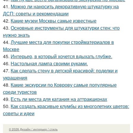
41.
Можно ли наносить декоративную штукатурку на
ДСП: советы и рекомендации
42.
Какие музеи Москвы самые известные
43.
Основные инструменты для штукатурки стен: что
нужно знать
44.
Лучшие места для покупки стройматериалов в
Москве
45.
Интерьер, в который хочется вдыхать глубже.
46.
Настольная лампа своими руками.
47.
Как сделать стену в детской красивой: поделки и
украшения
48.
Какие экскурсии по Коврову самые популярные
среди туристов
49.
Есть ли места для катания на аттракционах
50.
Как создать красивые клумбы из многолетних цветов:
советы и идеи
© 2026 Дизайн / интерьер / стиль