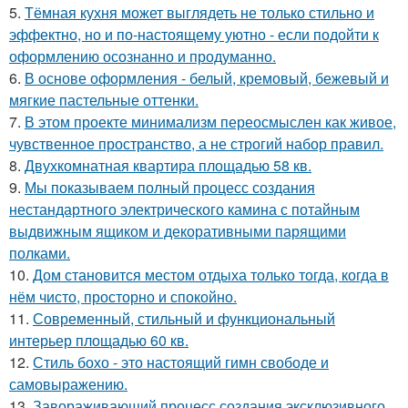
5.
Тёмная кухня может выглядеть не только стильно и
эффектно, но и по-настоящему уютно - если подойти к
оформлению осознанно и продуманно.
6.
В основе оформления - белый, кремовый, бежевый и
мягкие пастельные оттенки.
7.
В этом проекте минимализм переосмыслен как живое,
чувственное пространство, а не строгий набор правил.
8.
Двухкомнатная квартира площадью 58 кв.
9.
Мы показываем полный процесс создания
нестандартного электрического камина с потайным
выдвижным ящиком и декоративными парящими
полками.
10.
Дом становится местом отдыха только тогда, когда в
нём чисто, просторно и спокойно.
11.
Современный, стильный и функциональный
интерьер площадью 60 кв.
12.
Стиль бохо - это настоящий гимн свободе и
самовыражению.
13.
Завораживающий процесс создания эксклюзивного