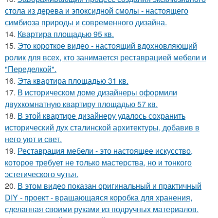
стола из дерева и эпоксидной смолы - настоящего
симбиоза природы и современного дизайна.
14.
Квартира площадью 95 кв.
15.
Это короткое видео - настоящий вдохновляющий
ролик для всех, кто занимается реставрацией мебели и
"Переделкой".
16.
Эта квартира площадью 31 кв.
17.
В историческом доме дизайнеры оформили
двухкомнатную квартиру площадью 57 кв.
18.
В этой квартире дизайнеру удалось сохранить
исторический дух сталинской архитектуры, добавив в
него уют и свет.
19.
Реставрация мебели - это настоящее искусство,
которое требует не только мастерства, но и тонкого
эстетического чутья.
20.
В этом видео показан оригинальный и практичный
DIY - проект - вращающаяся коробка для хранения,
сделанная своими руками из подручных материалов.