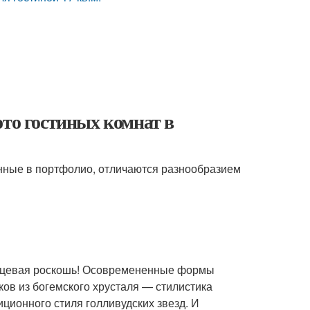
ото гостиных комнат в
нные в портфолио, отличаются разнообразием
янцевая роскошь! Осовремененные формы
ков из богемского хрусталя — стилистика
ционного стиля голливудских звезд. И