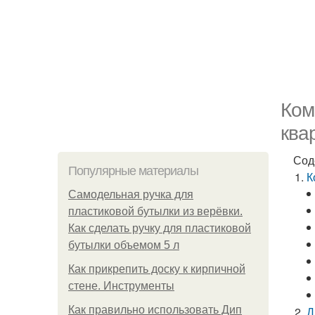
Ком
ква
Сод
Популярные материалы
К
Самодельная ручка для
пластиковой бутылки из верёвки.
Как сделать ручку для пластиковой
бутылки объемом 5 л
Как прикрепить доску к кирпичной
стене. Инструменты
Как правильно использовать Дип
Д