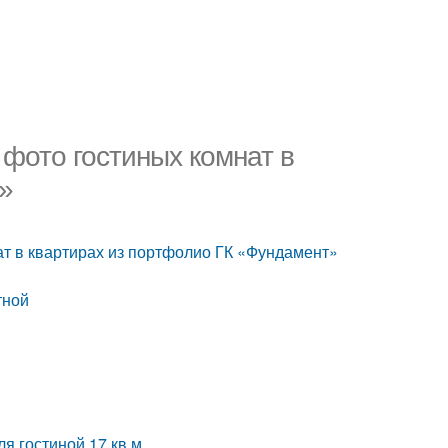
 фото гостиных комнат в
»
ат в квартирах из портфолио ГК «Фундамент»
тной
я гостиной 17 кв.м.