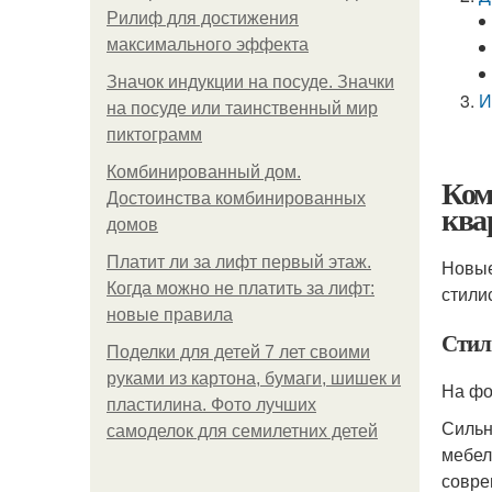
Рилиф для достижения
максимального эффекта
Значок индукции на посуде. Значки
И
на посуде или таинственный мир
пиктограмм
Комбинированный дом.
Ком
Достоинства комбинированных
ква
домов
Платит ли за лифт первый этаж.
Новые
Когда можно не платить за лифт:
стили
новые правила
Стил
Поделки для детей 7 лет своими
руками из картона, бумаги, шишек и
На фо
пластилина. Фото лучших
Сильн
самоделок для семилетних детей
мебел
совре