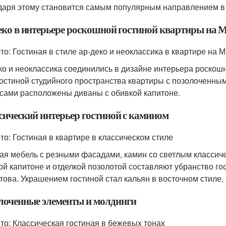
даря этому становится самым популярным направлением в 
еко в интерьере роскошной гостиной квартиры на
то: Гостиная в стиле ар-деко и неоклассика в квартире на 
ко и неоклассика соединились в дизайне интерьера роскош
гостиной студийного пространства квартиры с позолоченны
сами расположены диваны с обивкой капитоне.
сический интерьер гостиной с камином
то: Гостиная в квартире в классическом стиле
ая мебель с резными фасадами, камин со светлым классиче
ой капитоне и отделкой позолотой составляют убранство гос
това. Украшением гостиной стал кальян в восточном стиле
лоченные элементы и молдинги
то: Классическая гостиная в бежевых тонах