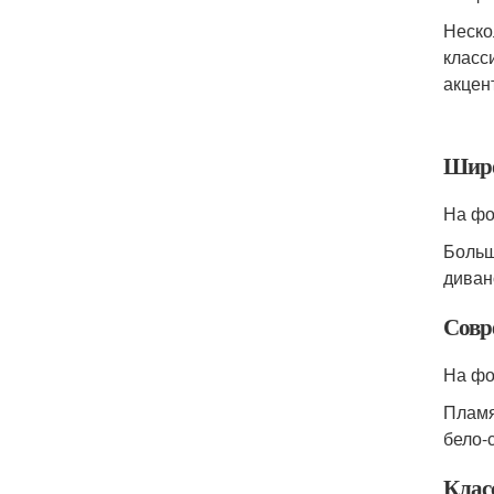
Неско
класс
акцен
Широ
На фо
Больш
диван
Совр
На фо
Пламя
бело-
Клас