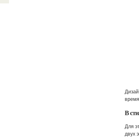
Дизай
время
В ст
Для э
двух 