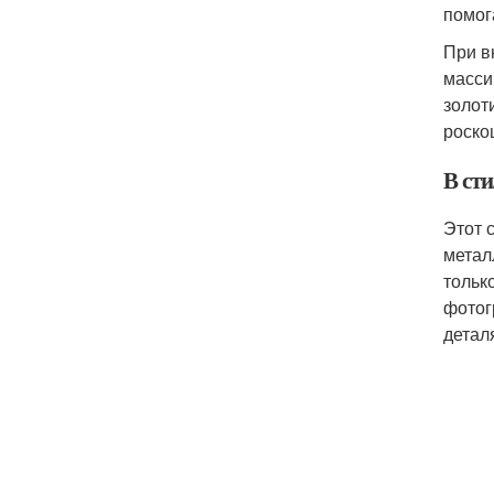
помог
При в
масси
золот
роско
В сти
Этот 
метал
тольк
фотог
детал