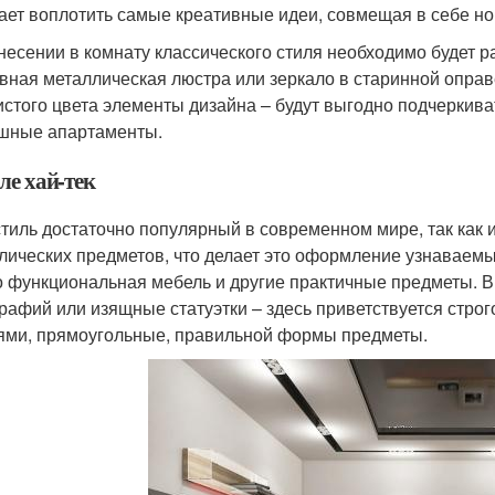
ает воплотить самые креативные идеи, совмещая в себе но
несении в комнату классического стиля необходимо будет р
вная металлическая люстра или зеркало в старинной оправ
истого цвета элементы дизайна – будут выгодно подчеркива
шные апартаменты.
ле хай-тек
стиль достаточно популярный в современном мире, так как 
лических предметов, что делает это оформление узнаваемы
о функциональная мебель и другие практичные предметы. В 
рафий или изящные статуэтки – здесь приветствуется стро
ями, прямоугольные, правильной формы предметы.