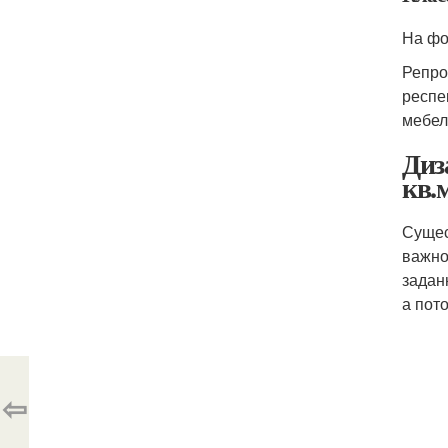
На фо
Репро
респе
мебел
Диз
кв.м
Сущес
важно
задан
а пот
⇦