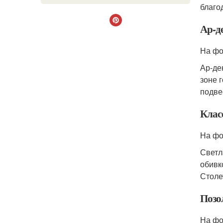
благо
Ар-д
На фо
Ар-де
зоне 
подве
Клас
На фо
Светл
обивк
Столе
Позо
На фо