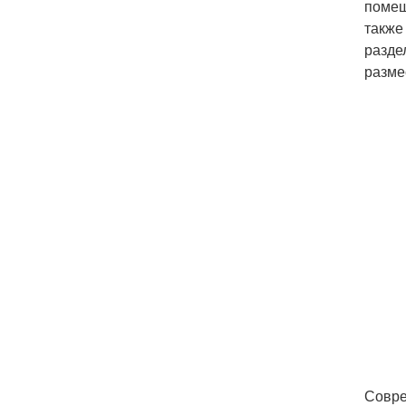
помещ
также
разде
разме
Совре