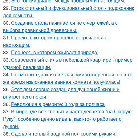
28.
Это тонкий диалог между прошлым и настоящим.
29.
Готов стильный и функциональный стол - подоконник
для комнаты!
30.
Создание стола начинается не с чертежей, а с
выбора правильной древесины.
31.
Проект, в котором прошлое встречается с
настоящим.
32.
Процесс, в котором оживает природа.
33.
Современный стиль в небольшой квартире - пример
удачной реализации.
34.
Посмотрите, какая светлая, умиротворённая, но в то
же время изысканная ванная комната получилась!
35.
Этот дом словно создан для душевной жизни и
внутреннего покоя.
36.
Революция в ремонте: 3 года за полчаса
37.
В мире, где всё спешит и часто делается "на Скорую
Руку", особенно ценно видеть, как кто-то работает с
душой.
38.
Сделали теплый водяной пол своими руками: