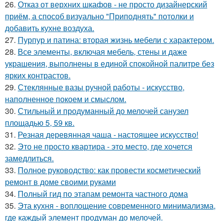
26.
Отказ от верхних шкафов - не просто дизайнерский
приём, а способ визуально "Приподнять" потолки и
добавить кухне воздуха.
27.
Пурпур и патина: вторая жизнь мебели с характером.
28.
Все элементы, включая мебель, стены и даже
украшения, выполнены в единой спокойной палитре без
ярких контрастов.
29.
Стеклянные вазы ручной работы - искусство,
наполненное покоем и смыслом.
30.
Стильный и продуманный до мелочей санузел
площадью 5, 59 кв.
31.
Резная деревянная чаша - настоящее искусство!
32.
Это не просто квартира - это место, где хочется
замедлиться.
33.
Полное руководство: как провести косметический
ремонт в доме своими руками
34.
Полный гид по этапам ремонта частного дома
35.
Эта кухня - воплощение современного минимализма,
где каждый элемент продуман до мелочей.