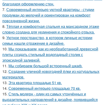
благодаря оформлению стен.
7.
Современный интерьер уютной квартиры - студии
продуман до мелочей и ориентирован на комфорт
повседневной жизни.
8.
Тёплая и комфортная спальня на мансардном этаже
словно создана для уединения и спокойного отдыха.
9.
Уютное пространство, в котором личные истории
семьи нашли отражение в дизайне.
10.
Мы показываем, как из необработанной древесной
плиты создать стильный водопадный столик с
эпоксидной заливкой.
11.
Мы собираем большой встроенный шкаф.
12.
Создание уличной новогодней ёлки из натуральных
материалов.
13.
Эта квартира площадью 51 кв.
14.
Современный интерьер площадью 70 кв.
15.
Стиль модерн - один из самых утончённых и
выразительных направлений в дизайне, появившийся