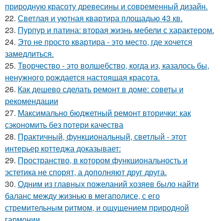
природную красоту древесины и современный дизайн.
22.
Светлая и уютная квартира площадью 43 кв.
23.
Пурпур и патина: вторая жизнь мебели с характером.
24.
Это не просто квартира - это место, где хочется
замедлиться.
25.
Творчество - это волшебство, когда из, казалось бы,
ненужного рождается настоящая красота.
26.
Как дешево сделать ремонт в доме: советы и
рекомендации
27.
Максимально бюджетный ремонт вторички: как
сэкономить без потери качества
28.
Практичный, функциональный, светлый - этот
интерьер коттеджа доказывает:
29.
Пространство, в котором функциональность и
эстетика не спорят, а дополняют друг друга.
30.
Одним из главных пожеланий хозяев было найти
баланс между жизнью в мегаполисе, с его
стремительным ритмом, и ощущением природной
гармонии.