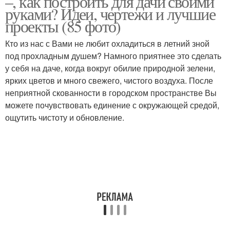
–, как построить для дачи своими
руками? Идеи, чертежи и лучшие
проекты (85 фото)
Материалы для летнего
Кто из нас с Вами не любит охладиться в летний зной
Душ из металла
душа
под прохладным душем? Намного приятнее это сделать
у себя на даче, когда вокруг обилие природной зелени,
ярких цветов и много свежего, чистого воздуха. После
неприятной скованности в городском пространстве Вы
можете почувствовать единение с окружающей средой,
ощутить чистоту и обновление.