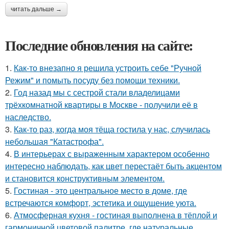
читать дальше →
Последние обновления на сайте:
1.
Как-то внезапно я решила устроить себе "Ручной
Режим" и помыть посуду без помощи техники.
2.
Год назад мы с сестрой стали владелицами
трёхкомнатной квартиры в Москве - получили её в
наследство.
3.
Как-то раз, когда моя тёща гостила у нас, случилась
небольшая "Катастрофа".
4.
В интерьерах с выраженным характером особенно
интересно наблюдать, как цвет перестаёт быть акцентом
и становится конструктивным элементом.
5.
Гостиная - это центральное место в доме, где
встречаются комфорт, эстетика и ощущение уюта.
6.
Атмосферная кухня - гостиная выполнена в тёплой и
гармоничной цветовой палитре, где натуральные