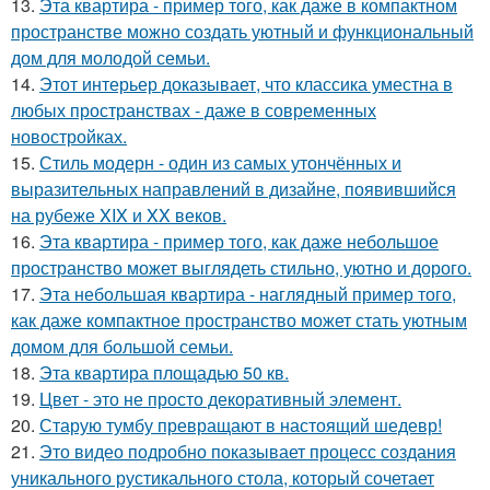
13.
Эта квартира - пример того, как даже в компактном
пространстве можно создать уютный и функциональный
дом для молодой семьи.
14.
Этот интерьер доказывает, что классика уместна в
любых пространствах - даже в современных
новостройках.
15.
Стиль модерн - один из самых утончённых и
выразительных направлений в дизайне, появившийся
на рубеже XIX и XX веков.
16.
Эта квартира - пример того, как даже небольшое
пространство может выглядеть стильно, уютно и дорого.
17.
Эта небольшая квартира - наглядный пример того,
как даже компактное пространство может стать уютным
домом для большой семьи.
18.
Эта квартира площадью 50 кв.
19.
Цвет - это не просто декоративный элемент.
20.
Старую тумбу превращают в настоящий шедевр!
21.
Это видео подробно показывает процесс создания
уникального рустикального стола, который сочетает