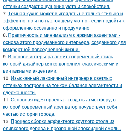
оттенки создают ощущение уюта и спокойствия.
7.
Тёмная кухня может выглядеть не только стильно и
эффектно, но и по-настоящему уютно - если подойти к
оформлению осознанно и продуманно.
8.
Практичность и минимализм с яркими акцентами -
основа этого продуманного интерьера, созданного для
комфортной повседневной жизни.
9.
В основе интерьера лежит современный стиль,
который дизайнер мягко дополнил классическими и
винтажными акцентами.
10.
Изысканный лаконичный интерьер в светлых
оттенках построен на тонком балансе элегантности и
сдержанности.
11.
Основная идея проекта - создать атмосферу, в
которой современный арендатор почувствует себя
частью истории города.
12.
Процесс сборки эффектного круглого стола из
оливкового дерева и прозрачной эпоксидной смолы.