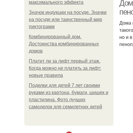
Дом
максимального эффекта
пен
Значок индукции на посуде. Значки
на посуде или таинственный мир
Дома 
пиктограмм
таког
но и 
Комбинированный дом.
пеноп
Достоинства комбинированных
домов
Платит ли за лифт первый этаж.
Когда можно не платить за лифт:
новые правила
Поделки для детей 7 лет своими
руками из картона, бумаги, шишек и
пластилина. Фото лучших
самоделок для семилетних детей