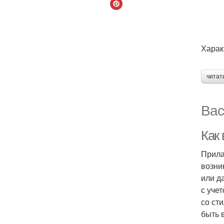
Харак
читат
Вас
Как
Прила
возни
или д
с уче
со ст
быть 