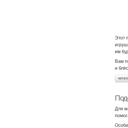
Этот 
игруш
им бу
Вам п
и блё
читат
Поде
Для м
помог
Особе