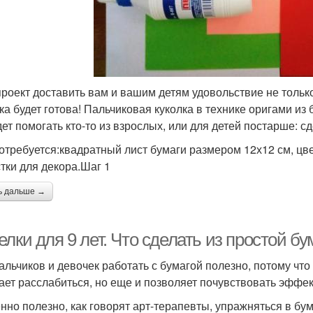
проект доставить вам и вашим детям удовольствие не только
ка будет готова! Пальчиковая куколка в технике оригами из 
дет помогать кто-то из взрослых, или для детей постарше: с
отребуется:квадратный лист бумаги размером 12х12 см, цве
стки для декора.Шаг 1
ь дальше →
лки для 9 лет. Что сделать из простой бу
альчиков и девочек работать с бумагой полезно, потому что
ает расслабиться, но еще и позволяет почувствовать эффек
нно полезно, как говорят арт-терапевты, упражняться в бу