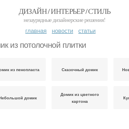
ДИЗАЙН / ИНТЕРЬЕР / СТИЛЬ
незаурядные дизайнерские решения!
главная
новости
статьи
ик из потолочной плитки
омик из пенопласта
Сказочный домик
Но
Домик из цветного
Небольшой домик
Ку
картона
Картонный домик
Домик из потолочки