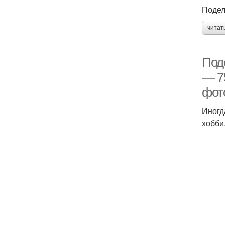
Подел
читат
Поде
— 7
фото
Иногд
хобби