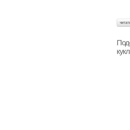
читат
Под
кук