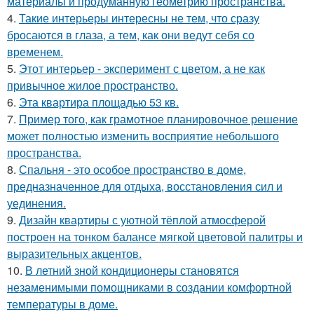
материалы и продуманную геометрию пространства.
4.
Такие интерьеры интересны не тем, что сразу
бросаются в глаза, а тем, как они ведут себя со
временем.
5.
Этот интерьер - эксперимент с цветом, а не как
привычное жилое пространство.
6.
Эта квартира площадью 53 кв.
7.
Пример того, как грамотное планировочное решение
может полностью изменить восприятие небольшого
пространства.
8.
Спальня - это особое пространство в доме,
предназначенное для отдыха, восстановления сил и
уединения.
9.
Дизайн квартиры с уютной тёплой атмосферой
построен на тонком балансе мягкой цветовой палитры и
выразительных акцентов.
10.
В летний зной кондиционеры становятся
незаменимыми помощниками в создании комфортной
температуры в доме.