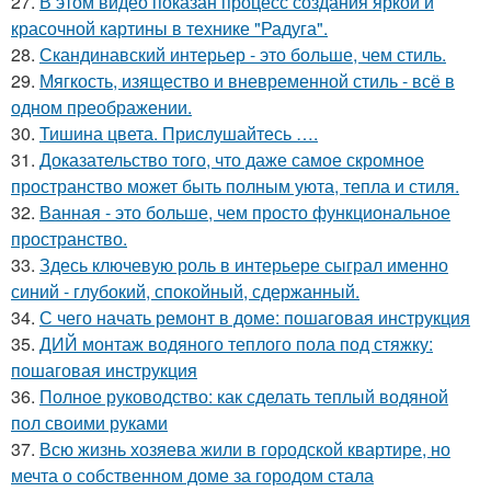
27.
В этом видео показан процесс создания яркой и
красочной картины в технике "Радуга".
28.
Скандинавский интерьер - это больше, чем стиль.
29.
Мягкость, изящество и вневременной стиль - всё в
одном преображении.
30.
Тишина цвета. Прислушайтесь ….
31.
Доказательство того, что даже самое скромное
пространство может быть полным уюта, тепла и стиля.
32.
Ванная - это больше, чем просто функциональное
пространство.
33.
Здесь ключевую роль в интерьере сыграл именно
синий - глубокий, спокойный, сдержанный.
34.
С чего начать ремонт в доме: пошаговая инструкция
35.
ДИЙ монтаж водяного теплого пола под стяжку:
пошаговая инструкция
36.
Полное руководство: как сделать теплый водяной
пол своими руками
37.
Всю жизнь хозяева жили в городской квартире, но
мечта о собственном доме за городом стала