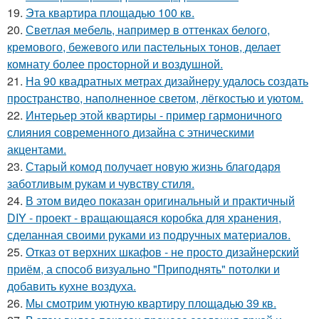
19.
Эта квартира площадью 100 кв.
20.
Светлая мебель, например в оттенках белого,
кремового, бежевого или пастельных тонов, делает
комнату более просторной и воздушной.
21.
На 90 квадратных метрах дизайнеру удалось создать
пространство, наполненное светом, лёгкостью и уютом.
22.
Интерьер этой квартиры - пример гармоничного
слияния современного дизайна с этническими
акцентами.
23.
Старый комод получает новую жизнь благодаря
заботливым рукам и чувству стиля.
24.
В этом видео показан оригинальный и практичный
DIY - проект - вращающаяся коробка для хранения,
сделанная своими руками из подручных материалов.
25.
Отказ от верхних шкафов - не просто дизайнерский
приём, а способ визуально "Приподнять" потолки и
добавить кухне воздуха.
26.
Мы смотрим уютную квартиру площадью 39 кв.