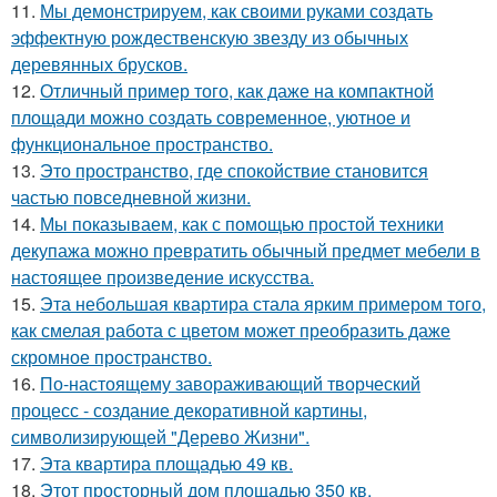
11.
Мы демонстрируем, как своими руками создать
эффектную рождественскую звезду из обычных
деревянных брусков.
12.
Отличный пример того, как даже на компактной
площади можно создать современное, уютное и
функциональное пространство.
13.
Это пространство, где спокойствие становится
частью повседневной жизни.
14.
Мы показываем, как с помощью простой техники
декупажа можно превратить обычный предмет мебели в
настоящее произведение искусства.
15.
Эта небольшая квартира стала ярким примером того,
как смелая работа с цветом может преобразить даже
скромное пространство.
16.
По-настоящему завораживающий творческий
процесс - создание декоративной картины,
символизирующей "Дерево Жизни".
17.
Эта квартира площадью 49 кв.
18.
Этот просторный дом площадью 350 кв.