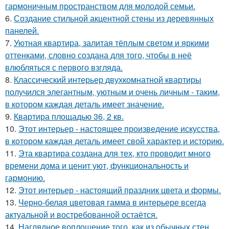
гармоничным пространством для молодой семьи.
6.
Создание стильной акцентной стены из деревянных
панелей.
7.
Уютная квартира, залитая тёплым светом и яркими
оттенками, словно создана для того, чтобы в неё
влюбляться с первого взгляда.
8.
Классический интерьер двухкомнатной квартиры
получился элегантным, уютным и очень личным - таким,
в котором каждая деталь имеет значение.
9.
Квартира площадью 36, 2 кв.
10.
Этот интерьер - настоящее произведение искусства,
в котором каждая деталь имеет свой характер и историю.
11.
Эта квартира создана для тех, кто проводит много
времени дома и ценит уют, функциональность и
гармонию.
12.
Этот интерьер - настоящий праздник цвета и формы.
13.
Черно-белая цветовая гамма в интерьере всегда
актуальной и востребованной остаётся.
14.
Наглядное воплощение того, как из обычных стен