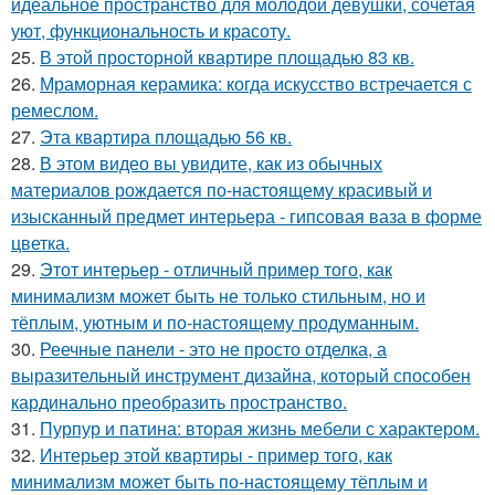
идеальное пространство для молодой девушки, сочетая
уют, функциональность и красоту.
25.
В этой просторной квартире площадью 83 кв.
26.
Мраморная керамика: когда искусство встречается с
ремеслом.
27.
Эта квартира площадью 56 кв.
28.
В этом видео вы увидите, как из обычных
материалов рождается по-настоящему красивый и
изысканный предмет интерьера - гипсовая ваза в форме
цветка.
29.
Этот интерьер - отличный пример того, как
минимализм может быть не только стильным, но и
тёплым, уютным и по-настоящему продуманным.
30.
Реечные панели - это не просто отделка, а
выразительный инструмент дизайна, который способен
кардинально преобразить пространство.
31.
Пурпур и патина: вторая жизнь мебели с характером.
32.
Интерьер этой квартиры - пример того, как
минимализм может быть по-настоящему тёплым и