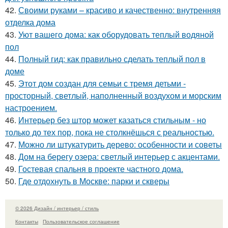
42.
Своими руками – красиво и качественно: внутренняя
отделка дома
43.
Уют вашего дома: как оборудовать теплый водяной
пол
44.
Полный гид: как правильно сделать теплый пол в
доме
45.
Этот дом создан для семьи с тремя детьми -
просторный, светлый, наполненный воздухом и морским
настроением.
46.
Интерьер без штор может казаться стильным - но
только до тех пор, пока не столкнёшься с реальностью.
47.
Можно ли штукатурить дерево: особенности и советы
48.
Дом на берегу озера: светлый интерьер с акцентами.
49.
Гостевая спальня в проекте частного дома.
50.
Где отдохнуть в Москве: парки и скверы
© 2026 Дизайн / интерьер / стиль
Контакты
Пользовательское соглашение