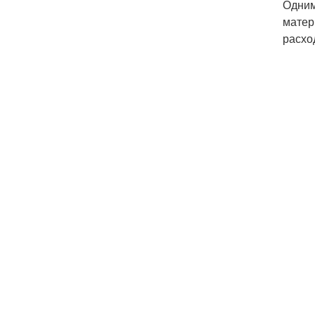
Одним
матер
расхо