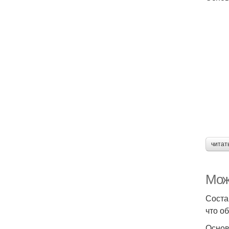
читат
Мож
Соста
что о
Основ