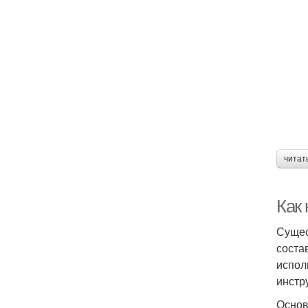
читат
Как 
Сущес
соста
испол
инстр
Основ