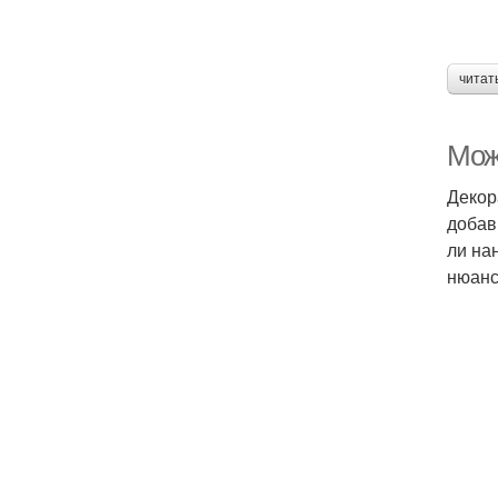
читат
Мож
Декор
добав
ли на
нюанс