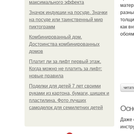
максимального эффекта
матер
разны
Значок индукции на посуде. Значки
толщи
на посуде или таинственный мир
как в
пиктограмм
обоям
Комбинированный дом.
Достоинства комбинированных
домов
Платит ли за лифт первый этаж.
Когда можно не платить за лифт:
новые правила
Поделки для детей 7 лет своими
читат
руками из картона, бумаги, шишек и
пластилина. Фото лучших
Осн
самоделок для семилетних детей
Даже 
инстр