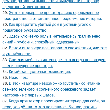
демонстративной пышности и вычурности в сторону
сдержанной элегантности.
29.
Этот интерьер - не просто красиво оформленное
пространство, а ответственное продолжение истории.
30.
Как превратить убитый дом в уютный уголок:
пошаговое руководство
31.
Здесь ключевую роль в интерьере сыграл именно
синий - глубокий, спокойный, сдержанный.
32.
В этом интерьере всё говорит о спокойствии, чистоте
и утончённости.
33.
Светлая мебель в интерьере - это всегда про воздух,
свет и ощущение простора.
34.
Китайская цветочная композиция.
35.
Headlines:
36.
В этой квартире невозможно грустить - сочетание
свежего зелёного и солнечного оранжевого задаёт
настроение с первых шагов.
37.
Когда архитектор проектирует интерьер для себя, он
нередко идёт на то, что не решился бы предложить