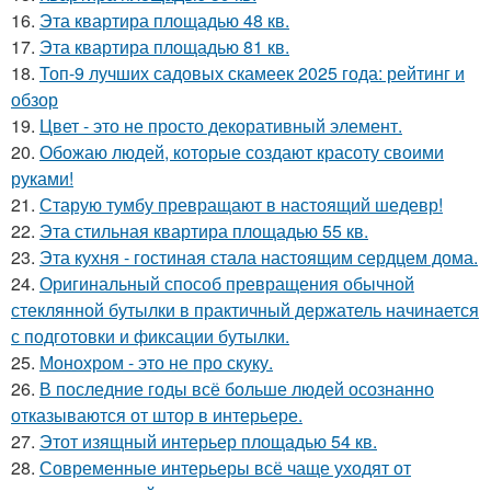
16.
Эта квартира площадью 48 кв.
17.
Эта квартира площадью 81 кв.
18.
Топ-9 лучших садовых скамеек 2025 года: рейтинг и
обзор
19.
Цвет - это не просто декоративный элемент.
20.
Обожаю людей, которые создают красоту своими
руками!
21.
Старую тумбу превращают в настоящий шедевр!
22.
Эта стильная квартира площадью 55 кв.
23.
Эта кухня - гостиная стала настоящим сердцем дома.
24.
Оригинальный способ превращения обычной
стеклянной бутылки в практичный держатель начинается
с подготовки и фиксации бутылки.
25.
Монохром - это не про скуку.
26.
В последние годы всё больше людей осознанно
отказываются от штор в интерьере.
27.
Этот изящный интерьер площадью 54 кв.
28.
Современные интерьеры всё чаще уходят от