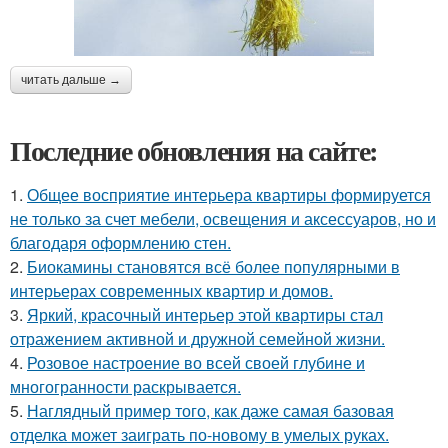
читать дальше →
Последние обновления на сайте:
1.
Общее восприятие интерьера квартиры формируется
не только за счет мебели, освещения и аксессуаров, но и
благодаря оформлению стен.
2.
Биокамины становятся всё более популярными в
интерьерах современных квартир и домов.
3.
Яркий, красочный интерьер этой квартиры стал
отражением активной и дружной семейной жизни.
4.
Розовое настроение во всей своей глубине и
многогранности раскрывается.
5.
Наглядный пример того, как даже самая базовая
отделка может заиграть по-новому в умелых руках.