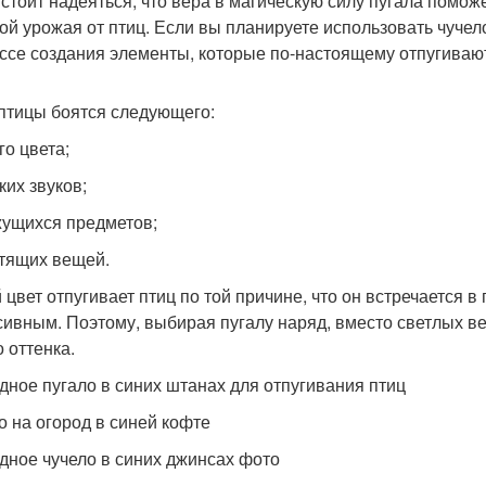
 стоит надеяться, что вера в магическую силу пугала помож
ой урожая от птиц. Если вы планируете использовать чучел
ссе создания элементы, которые по-настоящему отпугиваю
 птицы боятся следующего:
го цвета;
ких звуков;
жущихся предметов;
стящих вещей.
 цвет отпугивает птиц по той причине, что он встречается в
сивным. Поэтому, выбирая пугалу наряд, вместо светлых в
 оттенка.
дное пугало в синих штанах для отпугивания птиц
о на огород в синей кофте
дное чучело в синих джинсах фото