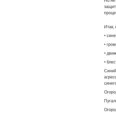
Но не
защит
проце
Итак,
• сине
• гром
• дви
• бле
Синий
агрес
синего
Огоро
Пугал
Огоро