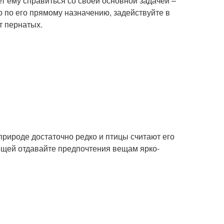
ет ему справиться со своей основной задачей –
о по его прямому назначению, задействуйте в
т пернатых.
 природе достаточно редко и птицы считают его
ещей отдавайте предпочтения вещам ярко-