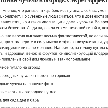
т мнение, что раньше птицы боялись пугала, а сейчас уже п
ционируют. Но суеверные люди считают, что в древности ог
ивания птиц, но и как символ защиты дома и урожая. Во вр
лом божества. Люди наделяли его мистической силой и, по
но, эта версия выглядит весьма фантастической, но если в
и, при этом верите в силу мысли и эффект визуализации, у
лизирующими ваше желание. Например, на голову пугала мо
ты и здоровья; венок из фруктов, символизирующий плодород
е привлечь в свой дом любовь и взаимопонимание.
чное пугало на огород
орогодных пугал из цветочных горшков
дные чучела на лавочке фото
вые картинки огородное пугало
а для сада дед и баба