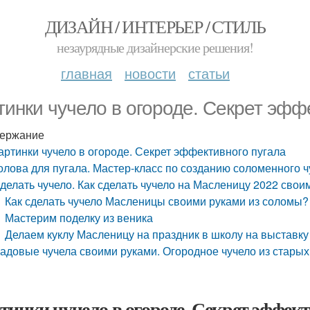
ДИЗАЙН / ИНТЕРЬЕР / СТИЛЬ
незаурядные дизайнерские решения!
главная
новости
статьи
тинки чучело в огороде. Секрет эфф
ержание
артинки чучело в огороде. Секрет эффективного пугала
олова для пугала. Мастер-класс по созданию соломенного ч
делать чучело. Как сделать чучело на Масленицу 2022 свои
Как сделать чучело Масленицы своими руками из соломы?
Мастерим поделку из веника
Делаем куклу Масленицу на праздник в школу на выставку
адовые чучела своими руками. Огородное чучело из стары
тинки чучело в огороде. Секрет эффек