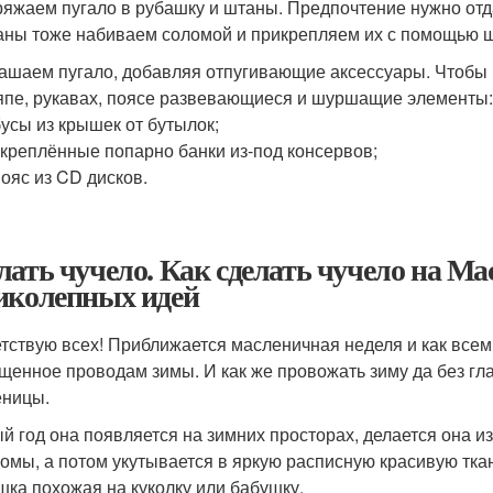
яжаем пугало в рубашку и штаны. Предпочтение нужно отда
ны тоже набиваем соломой и прикрепляем их с помощью ш
ашаем пугало, добавляя отпугивающие аксессуары. Чтобы 
пе, рукавах, поясе развевающиеся и шуршащие элементы
бусы из крышек от бутылок;
скреплённые попарно банки из-под консервов;
пояс из CD дисков.
лать чучело. Как сделать чучело на Ма
иколепных идей
тствую всех! Приближается масленичная неделя и как всем
щенное проводам зимы. И как же провожать зиму да без гла
ницы.
й год она появляется на зимних просторах, делается она и
ломы, а потом укутывается в яркую расписную красивую тка
шка похожая на куколку или бабушку.