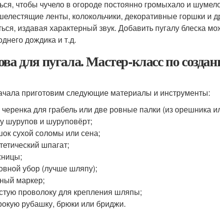
ься, чтобы чучело в огороде постоянно громыхало и шумело
шелестящие ленты, колокольчики, декоративные горшки и др
ться, издавая характерный звук. Добавить пугалу блеска м
однего дождика и т.д.
ова для пугала. Мастер-класс по созда
ачала приготовим следующие материалы и инструменты:
 черенка для грабель или две ровные палки (из орешника и
у шурупов и шуруповёрт;
ок сухой соломы или сена;
тетический шпагат;
жницы;
овной убор (лучше шляпу);
ный маркер;
стую проволоку для крепления шляпы;
окую рубашку, брюки или бриджи.