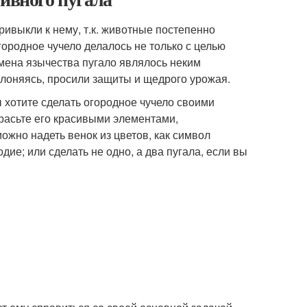
ривыкли к нему, т.к. животные постепенно
ородное чучело делалось не только с целью
емена язычества пугало являлось неким
клоняясь, просили защиты и щедрого урожая.
ы хотите сделать огородное чучело своими
красьте его красивыми элементами,
жно надеть венок из цветов, как символ
ие; или сделать не одно, а два пугала, если вы