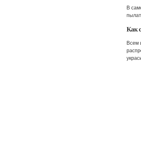
В сам
пылат
Как 
Всем 
распр
украс