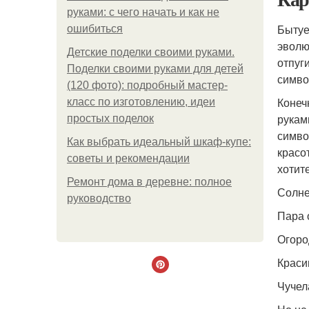
руками: с чего начать и как не
Бытуе
ошибиться
эволю
Детские поделки своими руками.
отпуг
Поделки своими руками для детей
симво
(120 фото): подробный мастер-
Конеч
класс по изготовлению, идеи
рукам
простых поделок
симво
Как выбрать идеальный шкаф-купе:
красо
советы и рекомендации
хотит
Ремонт дома в деревне: полное
Солне
руководство
Пара 
Огоро
Краси
Чучел