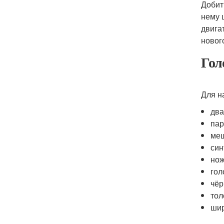
Добит
нему 
двига
новог
Гол
Для н
два
пар
меш
син
но
гол
чёр
тол
шир