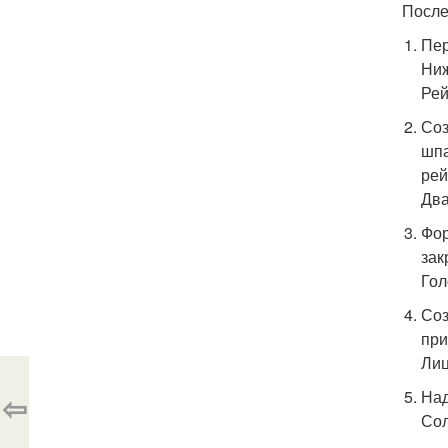
После
Пер
Ниж
Рей
Соз
шпа
рей
Два
Фор
зак
Гол
Соз
при
Лиц
Над
⇦
Сол