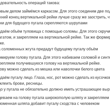
довательность операций такова:
вым делом займёмся каркасом. Для этого соединим две п
ний конец вертикальной рейки лучше сразу же заострить, 
ки для будущего пугала скрепляются шурупами
даём объём туловища с помощью соломы. Для этого скручи
гатом, и закрепляем на вертикальной рейке. Так же форми
ке.
 соломенных жгута придадут будущему пугалу объём
мируем голову пугала. Для этого набиваем соломой и синт
репляем получившуюся голову на вертикальной рейке.
ову можно сделать из мешка или наволочки белого цвета
даём пугалу лицо. Глаза, нос, рот можно сделать из кусочк
клеить брови, ресницы.
о у пугала не обязательно должно иметь устрашающее вы
еваем на голову пугала широкополую шляпу и закрепляем
оменная шляпа добавит пугалу сходства с человеком