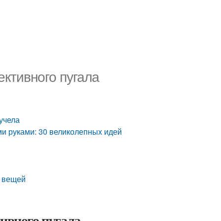
ективного пугала
учела
ми руками: 30 великолепных идей
х вещей
тивного пугала