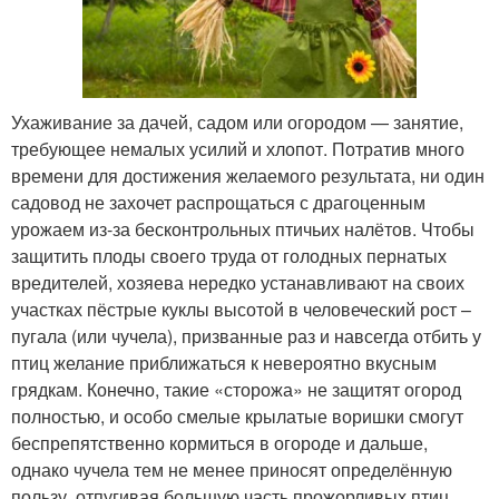
Ухаживание за дачей, садом или огородом — занятие,
требующее немалых усилий и хлопот. Потратив много
времени для достижения желаемого результата, ни один
садовод не захочет распрощаться с драгоценным
урожаем из-за бесконтрольных птичьих налётов. Чтобы
защитить плоды своего труда от голодных пернатых
вредителей, хозяева нередко устанавливают на своих
участках пёстрые куклы высотой в человеческий рост –
пугала (или чучела), призванные раз и навсегда отбить у
птиц желание приближаться к невероятно вкусным
грядкам. Конечно, такие «сторожа» не защитят огород
полностью, и особо смелые крылатые воришки смогут
беспрепятственно кормиться в огороде и дальше,
однако чучела тем не менее приносят определённую
пользу, отпугивая большую часть прожорливых птиц.