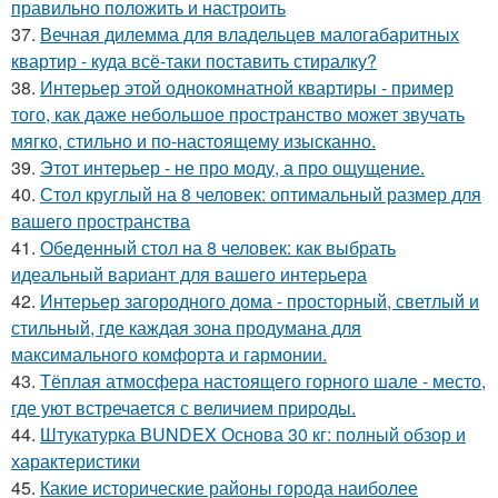
правильно положить и настроить
37.
Вечная дилемма для владельцев малогабаритных
квартир - куда всё-таки поставить стиралку?
38.
Интерьер этой однокомнатной квартиры - пример
того, как даже небольшое пространство может звучать
мягко, стильно и по-настоящему изысканно.
39.
Этот интерьер - не про моду, а про ощущение.
40.
Стол круглый на 8 человек: оптимальный размер для
вашего пространства
41.
Обеденный стол на 8 человек: как выбрать
идеальный вариант для вашего интерьера
42.
Интерьер загородного дома - просторный, светлый и
стильный, где каждая зона продумана для
максимального комфорта и гармонии.
43.
Тёплая атмосфера настоящего горного шале - место,
где уют встречается с величием природы.
44.
Штукатурка BUNDEX Основа 30 кг: полный обзор и
характеристики
45.
Какие исторические районы города наиболее