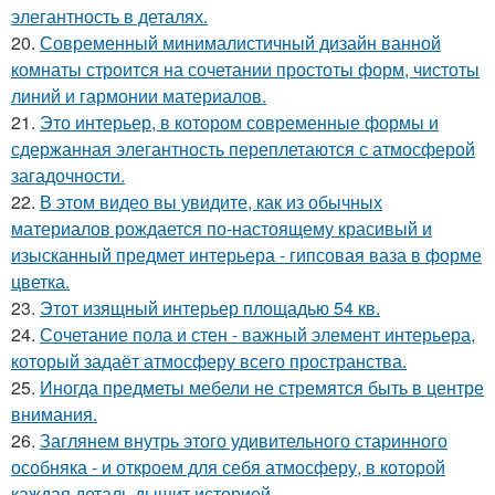
элегантность в деталях.
20.
Современный минималистичный дизайн ванной
комнаты строится на сочетании простоты форм, чистоты
линий и гармонии материалов.
21.
Это интерьер, в котором современные формы и
сдержанная элегантность переплетаются с атмосферой
загадочности.
22.
В этом видео вы увидите, как из обычных
материалов рождается по-настоящему красивый и
изысканный предмет интерьера - гипсовая ваза в форме
цветка.
23.
Этот изящный интерьер площадью 54 кв.
24.
Сочетание пола и стен - важный элемент интерьера,
который задаёт атмосферу всего пространства.
25.
Иногда предметы мебели не стремятся быть в центре
внимания.
26.
Заглянем внутрь этого удивительного старинного
особняка - и откроем для себя атмосферу, в которой
каждая деталь дышит историей.