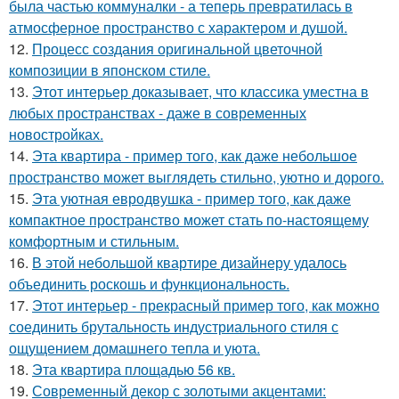
была частью коммуналки - а теперь превратилась в
атмосферное пространство с характером и душой.
12.
Процесс создания оригинальной цветочной
композиции в японском стиле.
13.
Этот интерьер доказывает, что классика уместна в
любых пространствах - даже в современных
новостройках.
14.
Эта квартира - пример того, как даже небольшое
пространство может выглядеть стильно, уютно и дорого.
15.
Эта уютная евродвушка - пример того, как даже
компактное пространство может стать по-настоящему
комфортным и стильным.
16.
В этой небольшой квартире дизайнеру удалось
объединить роскошь и функциональность.
17.
Этот интерьер - прекрасный пример того, как можно
соединить брутальность индустриального стиля с
ощущением домашнего тепла и уюта.
18.
Эта квартира площадью 56 кв.
19.
Современный декор с золотыми акцентами: