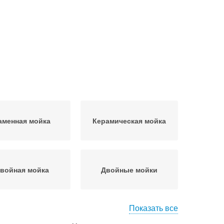
аменная мойка
Керамическая мойка
войная мойка
Двойные мойки
Показать все
а для столешницы
Тумбы под мойку