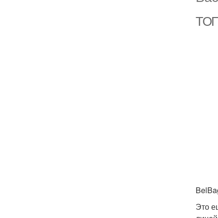
ТОП
BelBa
Это е