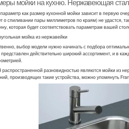
меры мойки на кухню. Нержавеющая ста
 параметр как размер кухонной мойки зависит в первую очер
ет о спиливании пары миллиметров по краям) не удастся, т
ину, которая будет соответствовать параметрам вашей сто
угольная мойка из нержавейки
твенно, выбор модели нужно начинать с подбора оптимально
 представлен действительно широкий ассортимент, и в каж
еометрией.
 распространенной разновидностью являются мойки из не
ний, производящих такие устройства, можно упомянуть Franke