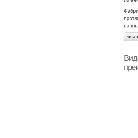
линей
Фабри
протяж
ванны
читат
Вид
пре