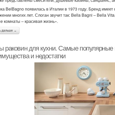
ке представлены смесители, душевые кабины, санфаянс, а
ка BelBagno появилась в Италии в 1973 году. Бренд имеет 
ении многих лет. Слоган звучит так: Bella Bagni – Bella Vi
е комнаты – красивая жизнь».
ь дальше →
ы раковин для кухни. Самые популярные 
имущества и недостатки