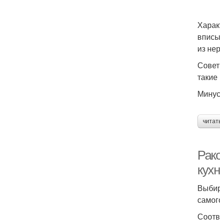
Харак
вписы
из не
Совет
такие
Минус
читат
Рак
кух
Выбир
самог
Соотв