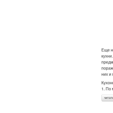
Еще н
кухни
предм
пораж
них и
Кухон
1. По
читат