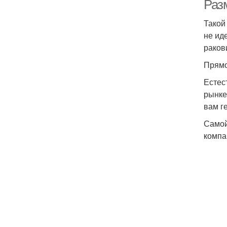
Раз
Такой
не ид
раков
Прямо
Естес
рынке
вам г
Самой
компа