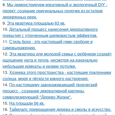
8.
Мы демонстрируем креативный и экологичный DIY -
проект: создание оригинальных полочек из остатков
деревянных реек.
9.
Эта квартира площадью 63 кв.
10.
Детальный процесс нанесения декоративного
покрытия с утонченным шелковистым эффектом.
11.
Стиль бохо - это настоящий гимн свободе и
самовыражению.
12.
Эта квартира для молодой семьи с ребёнком создаёт
ощущение уюта и тепла, несмотря на изначально
небольшие комнаты и низкие потолки.
13.
Хозяева этого пространства - настоящие поклонники
солнца, моря и лёгкости южного настроения.
14.
По-настоящему завораживающий творческий
процесс - создание декоративной картины,
символизирующей "Дерево Жизни".
15.
На площади 56 кв.
16.
Таймлапс превращения дерева и смолы в искусство.