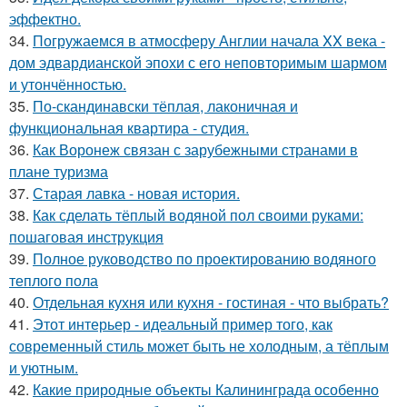
эффектно.
34.
Погружаемся в атмосферу Англии начала XX века -
дом эдвардианской эпохи с его неповторимым шармом
и утончённостью.
35.
По-скандинавски тёплая, лаконичная и
функциональная квартира - студия.
36.
Как Воронеж связан с зарубежными странами в
плане туризма
37.
Старая лавка - новая история.
38.
Как сделать тёплый водяной пол своими руками:
пошаговая инструкция
39.
Полное руководство по проектированию водяного
теплого пола
40.
Отдельная кухня или кухня - гостиная - что выбрать?
41.
Этот интерьер - идеальный пример того, как
современный стиль может быть не холодным, а тёплым
и уютным.
42.
Какие природные объекты Калининграда особенно