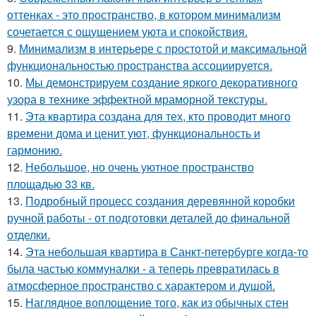
оттенках - это пространство, в котором минимализм
сочетается с ощущением уюта и спокойствия.
9.
Минимализм в интерьере с простотой и максимальной
функциональностью пространства ассоциируется.
10.
Мы демонстрируем создание яркого декоративного
узора в технике эффектной мраморной текстуры.
11.
Эта квартира создана для тех, кто проводит много
времени дома и ценит уют, функциональность и
гармонию.
12.
Небольшое, но очень уютное пространство
площадью 33 кв.
13.
Подробный процесс создания деревянной коробки
ручной работы - от подготовки деталей до финальной
отделки.
14.
Эта небольшая квартира в Санкт-петербурге когда-то
была частью коммуналки - а теперь превратилась в
атмосферное пространство с характером и душой.
15.
Наглядное воплощение того, как из обычных стен