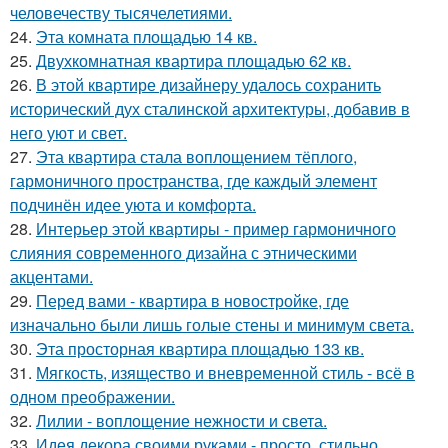
человечеству тысячелетиями.
24.
Эта комната площадью 14 кв.
25.
Двухкомнатная квартира площадью 62 кв.
26.
В этой квартире дизайнеру удалось сохранить
исторический дух сталинской архитектуры, добавив в
него уют и свет.
27.
Эта квартира стала воплощением тёплого,
гармоничного пространства, где каждый элемент
подчинён идее уюта и комфорта.
28.
Интерьер этой квартиры - пример гармоничного
слияния современного дизайна с этническими
акцентами.
29.
Перед вами - квартира в новостройке, где
изначально были лишь голые стены и минимум света.
30.
Эта просторная квартира площадью 133 кв.
31.
Мягкость, изящество и вневременной стиль - всё в
одном преображении.
32.
Лилии - воплощение нежности и света.
33.
Идея декора своими руками - просто, стильно,