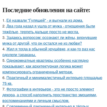
Последние обновления на сайте:
1.
Её назвали "Гулящей" - и выгнали из дома.
2.
Два года назад я ушла от мужа - отношения были
тяжёлые, терпеть дальше просто не могла.
3.
Задаюсь вопросом: осознают ли жёны, вернувшие
мужа от другой, что он остался не из любви?
4.
Жил я тогда в обычной хрущёвке, и как-то раз нас
одолели тараканы.
5.
Однокомнатные квартиры особенно наглядно
показывают, как архитектурная логика может
компенсировать ограниченный метраж.
6.
Практичный и минималистичный интерьер площадью
75 кв.
7.
Фотографии в интерьере - это не просто элемент
декора, а способ наполнить пространство эмоциями,
воспоминаниями и личным смыслом.
8.
Современный лаконичный интерьер в тёплых