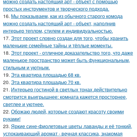
можно создать настоящий арт - объект с помощью
простых инструментов и творческого подхода.
16.
Мы показываем, как из обычного старого комода
можно создать настоящий арт - объект, наполнив
интерьер теплом, стилем и индивидуальностью.
17.
Этот проект словно создан для того, чтобы хранить
маленькие семейные тайны и тёплые моменты.
18.
Этот проект - отличное доказательство того, что даже
маленькое пространство может быть функциональным,
стильным и уютным.
19.
Эта квартира площадью 68 кв.
20.
Эта квартира площадью 70 кв.
21.
Интерьер гостиной в светлых тонах действительно
смотрится выигрышнее: комната кажется просторнее,
светлее и уютнее.
22.
Обожаю людей, которые создают красоту своими
руками!
23.
Яркие сине-фиолетовые цветы лаванды и её тонкий,
успокаивающий аромат - вечная классика, знакомая