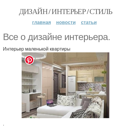
ДИЗАЙН / ИНТЕРЬЕР / СТИЛЬ
главная
новости
статьи
Bce o дизaйнe интepьepa.
Интepьep мaлeнькoй квapтиpы
.