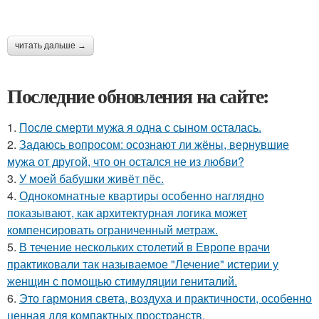
читать дальше →
Последние обновления на сайте:
1.
После смерти мужа я одна с сыном осталась.
2.
Задаюсь вопросом: осознают ли жёны, вернувшие
мужа от другой, что он остался не из любви?
3.
У моей бабушки живёт пёс.
4.
Однокомнатные квартиры особенно наглядно
показывают, как архитектурная логика может
компенсировать ограниченный метраж.
5.
В течение нескольких столетий в Европе врачи
практиковали так называемое "Лечение" истерии у
женщин с помощью стимуляции гениталий.
6.
Это гармония света, воздуха и практичности, особенно
ценная для компактных пространств.