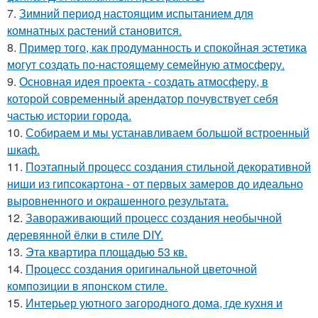
7.
Зимний период настоящим испытанием для
комнатных растений становится.
8.
Пример того, как продуманность и спокойная эстетика
могут создать по-настоящему семейную атмосферу.
9.
Основная идея проекта - создать атмосферу, в
которой современный арендатор почувствует себя
частью истории города.
10.
Собираем и мы устанавливаем большой встроенный
шкаф.
11.
Поэтапный процесс создания стильной декоративной
ниши из гипсокартона - от первых замеров до идеально
выровненного и окрашенного результата.
12.
Завораживающий процесс создания необычной
деревянной ёлки в стиле DIY.
13.
Эта квартира площадью 53 кв.
14.
Процесс создания оригинальной цветочной
композиции в японском стиле.
15.
Интерьер уютного загородного дома, где кухня и