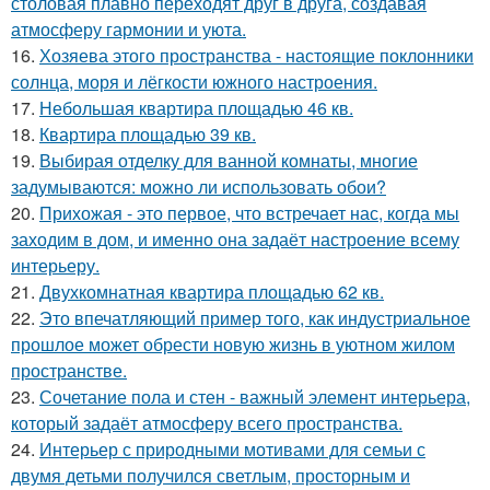
столовая плавно переходят друг в друга, создавая
атмосферу гармонии и уюта.
16.
Хозяева этого пространства - настоящие поклонники
солнца, моря и лёгкости южного настроения.
17.
Небольшая квартира площадью 46 кв.
18.
Квартира площадью 39 кв.
19.
Выбирая отделку для ванной комнаты, многие
задумываются: можно ли использовать обои?
20.
Прихожая - это первое, что встречает нас, когда мы
заходим в дом, и именно она задаёт настроение всему
интерьеру.
21.
Двухкомнатная квартира площадью 62 кв.
22.
Это впечатляющий пример того, как индустриальное
прошлое может обрести новую жизнь в уютном жилом
пространстве.
23.
Сочетание пола и стен - важный элемент интерьера,
который задаёт атмосферу всего пространства.
24.
Интерьер с природными мотивами для семьи с
двумя детьми получился светлым, просторным и