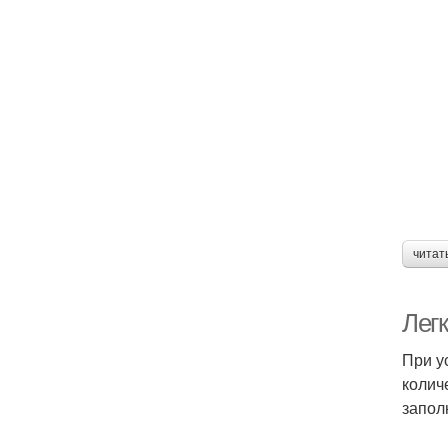
читат
Лег
При у
колич
запол