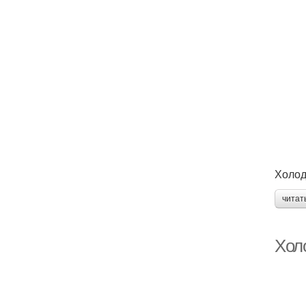
Холод
читат
Хол