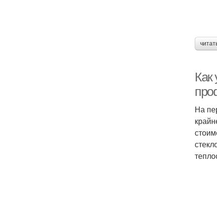
читат
Как
про
На пе
крайн
стоим
стекл
тепло