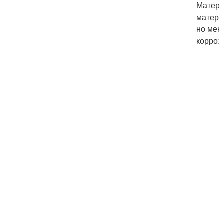
Матер
матер
но ме
корро