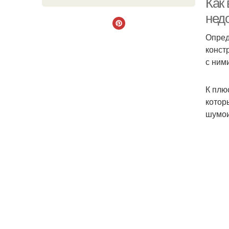
Как
нед
Опред
конст
с ним
К плю
котор
шумои