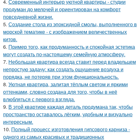
4.
Современный интерьер уютной квартиры - студии
продуман до мелочей и ориентирован на комфорт
повседневной жизни.
5.
Создание стола из эпоксидной смолы, выполненного в
морской тематике - с изображением величественных
китов.
6.
Пример того, как продуманность и спокойная эстетика
могут создать по-настоящему семейную атмосферу.
7.
Небольшая квартира всегда ставит перед владельцем
непростую задачу: как создать ощущение воздуха и
порядка, не потеряв при этом функциональность.
8.
Уютная квартира, залитая тёплым светом и яркими
оттенками, словно создана для того, чтобы в неё
влюбляться с первого взгляда.
9.
В этой квартире каждая деталь продумана так, чтобы
пространство оставалось лёгким, удобным и визуально
интересным.
10.
Полный процесс изготовления гипсового карниза -
одного из самых красивых и традиционных