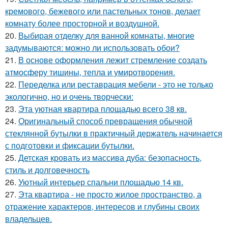
кремового, бежевого или пастельных тонов, делает
комнату более просторной и воздушной.
20.
Выбирая отделку для ванной комнаты, многие
задумываются: можно ли использовать обои?
21.
В основе оформления лежит стремление создать
атмосферу тишины, тепла и умиротворения.
22.
Переделка или реставрация мебели - это не только
экологично, но и очень творчески:
23.
Эта уютная квартира площадью всего 38 кв.
24.
Оригинальный способ превращения обычной
стеклянной бутылки в практичный держатель начинается
с подготовки и фиксации бутылки.
25.
Детская кровать из массива дуба: безопасность,
стиль и долговечность
26.
Уютный интерьер спальни площадью 14 кв.
27.
Эта квартира - не просто жилое пространство, а
отражение характеров, интересов и глубины своих
владельцев.