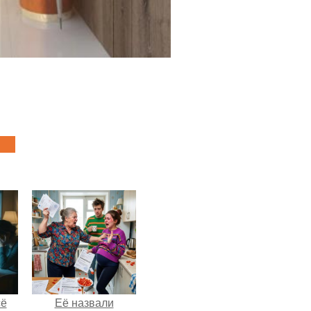
сё
Её назвали