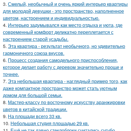
3.
Смелый, необычный и очень яркий интерьер квартиры
для молодой девушки - это пространство, наполненное
цветом, настроением и индивидуальностью.
4.
Интерьер задумывался как место отдыха и уюта, где
современный комфорт деликатно переплетается с
настроением старой усадьбы.
5.
Эта квартира - результат необычного, но удивительно
гармоничного союза вкусов.
6.
Процесс создания самодельного приспособления,
которое делает работу с деревом значительно проще и
точнее.
7.
Эта небольшая квартира - наглядный пример того, как
даже компактное пространство может стать уютным
домом для большой семьи.
8.
Мастер-классу по восточному искусству аранжировки
цветов в китайской традиции.
9.
На площади всего 33 кв.
10.
Небольшая студия площадью 29 кв.
11.
Ещё не так давно стеклоблоки считались сугубо