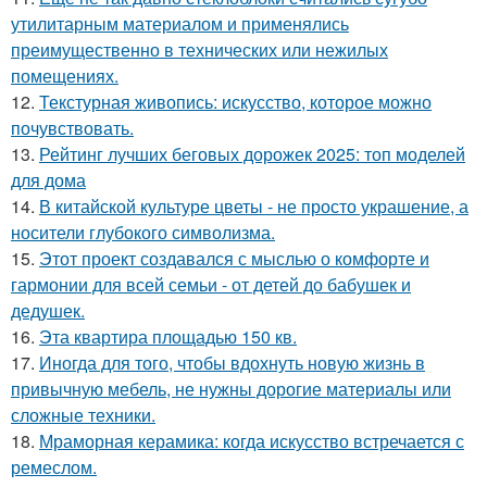
утилитарным материалом и применялись
преимущественно в технических или нежилых
помещениях.
12.
Текстурная живопись: искусство, которое можно
почувствовать.
13.
Рейтинг лучших беговых дорожек 2025: топ моделей
для дома
14.
В китайской культуре цветы - не просто украшение, а
носители глубокого символизма.
15.
Этот проект создавался с мыслью о комфорте и
гармонии для всей семьи - от детей до бабушек и
дедушек.
16.
Эта квартира площадью 150 кв.
17.
Иногда для того, чтобы вдохнуть новую жизнь в
привычную мебель, не нужны дорогие материалы или
сложные техники.
18.
Мраморная керамика: когда искусство встречается с
ремеслом.