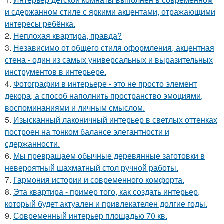
и сдержанном стиле с яркими акцентами, отражающими
интересы ребёнка.
2.
Неплохая квартира, правда?
3.
Независимо от общего стиля оформления, акцентная
стена - один из самых универсальных и выразительных
инструментов в интерьере.
4.
Фотографии в интерьере - это не просто элемент
декора, а способ наполнить пространство эмоциями,
воспоминаниями и личным смыслом.
5.
Изысканный лаконичный интерьер в светлых оттенках
построен на тонком балансе элегантности и
сдержанности.
6.
Мы превращаем обычные деревянные заготовки в
невероятный шахматный стол ручной работы.
7.
Гармония истории и современного комфорта.
8.
Эта квартира - пример того, как создать интерьер,
который будет актуален и привлекателен долгие годы.
9.
Современный интерьер площадью 70 кв.