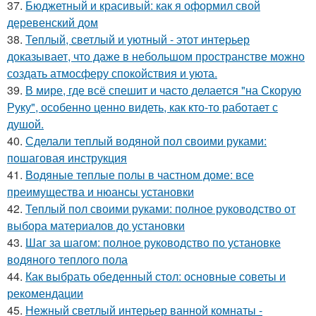
37.
Бюджетный и красивый: как я оформил свой
деревенский дом
38.
Теплый, светлый и уютный - этот интерьер
доказывает, что даже в небольшом пространстве можно
создать атмосферу спокойствия и уюта.
39.
В мире, где всё спешит и часто делается "на Скорую
Руку", особенно ценно видеть, как кто-то работает с
душой.
40.
Сделали теплый водяной пол своими руками:
пошаговая инструкция
41.
Водяные теплые полы в частном доме: все
преимущества и нюансы установки
42.
Теплый пол своими руками: полное руководство от
выбора материалов до установки
43.
Шаг за шагом: полное руководство по установке
водяного теплого пола
44.
Как выбрать обеденный стол: основные советы и
рекомендации
45.
Нежный светлый интерьер ванной комнаты -