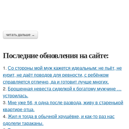
читать дальше →
Последние обновления на сайте:
1.
Со стороны мой муж кажется идеальным: не пьёт, не
курит, не даёт поводов для ревности, с ребёнком
справляется отлично, да и готовит лучше многих.
2.
Брошенная невеста сиделкой к богатому мужчине …
устроилась.
3.
Мне уже 56, я одна после развода, живу в старенькой
квартире отца.
4.
Жил я тогда в обычной хрущёвке, и как-то раз нас
одолели тараканы.