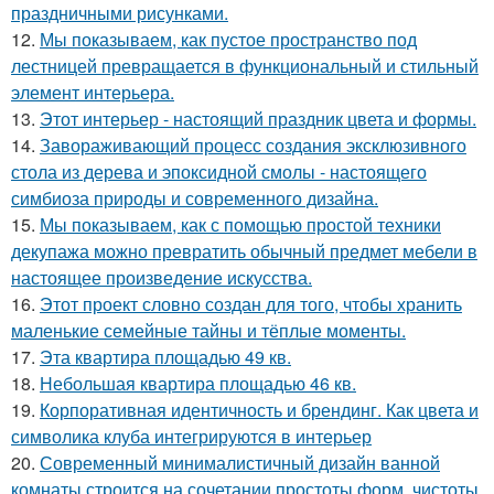
праздничными рисунками.
12.
Мы показываем, как пустое пространство под
лестницей превращается в функциональный и стильный
элемент интерьера.
13.
Этот интерьер - настоящий праздник цвета и формы.
14.
Завораживающий процесс создания эксклюзивного
стола из дерева и эпоксидной смолы - настоящего
симбиоза природы и современного дизайна.
15.
Мы показываем, как с помощью простой техники
декупажа можно превратить обычный предмет мебели в
настоящее произведение искусства.
16.
Этот проект словно создан для того, чтобы хранить
маленькие семейные тайны и тёплые моменты.
17.
Эта квартира площадью 49 кв.
18.
Небольшая квартира площадью 46 кв.
19.
Корпоративная идентичность и брендинг. Как цвета и
символика клуба интегрируются в интерьер
20.
Современный минималистичный дизайн ванной
комнаты строится на сочетании простоты форм, чистоты