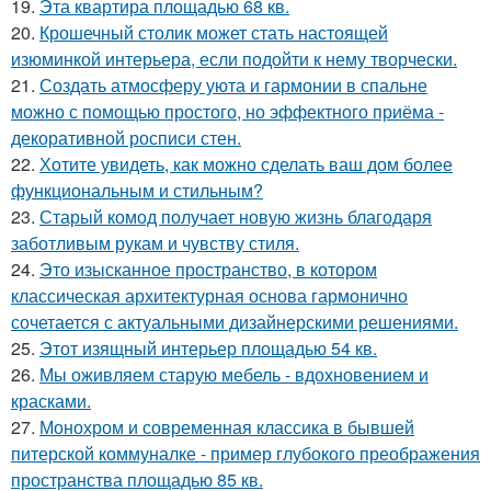
19.
Эта квартира площадью 68 кв.
20.
Крошечный столик может стать настоящей
изюминкой интерьера, если подойти к нему творчески.
21.
Создать атмосферу уюта и гармонии в спальне
можно с помощью простого, но эффектного приёма -
декоративной росписи стен.
22.
Хотите увидеть, как можно сделать ваш дом более
функциональным и стильным?
23.
Старый комод получает новую жизнь благодаря
заботливым рукам и чувству стиля.
24.
Это изысканное пространство, в котором
классическая архитектурная основа гармонично
сочетается с актуальными дизайнерскими решениями.
25.
Этот изящный интерьер площадью 54 кв.
26.
Мы оживляем старую мебель - вдохновением и
красками.
27.
Монохром и современная классика в бывшей
питерской коммуналке - пример глубокого преображения
пространства площадью 85 кв.