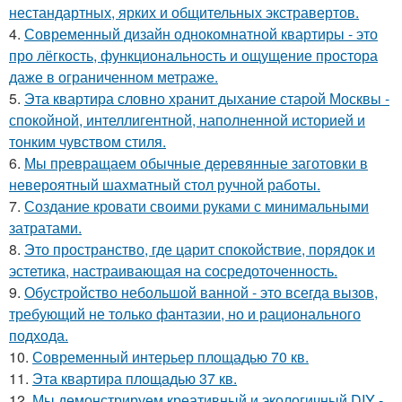
нестандартных, ярких и общительных экстравертов.
4.
Современный дизайн однокомнатной квартиры - это
про лёгкость, функциональность и ощущение простора
даже в ограниченном метраже.
5.
Эта квартира словно хранит дыхание старой Москвы -
спокойной, интеллигентной, наполненной историей и
тонким чувством стиля.
6.
Мы превращаем обычные деревянные заготовки в
невероятный шахматный стол ручной работы.
7.
Создание кровати своими руками с минимальными
затратами.
8.
Это пространство, где царит спокойствие, порядок и
эстетика, настраивающая на сосредоточенность.
9.
Обустройство небольшой ванной - это всегда вызов,
требующий не только фантазии, но и рационального
подхода.
10.
Современный интерьер площадью 70 кв.
11.
Эта квартира площадью 37 кв.
12.
Мы демонстрируем креативный и экологичный DIY -