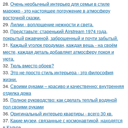
28.
Очень необычный интерьер для семьи в стиле
марокко - это настоящее погружение в атмосферу
восточной сказки.
29.
Лилии - воплощение нежности и света.
30.
Представьте: старенький Airstream 1974 года,
покрытый ржавчиной, заброшенный и почти забытый.
31.
Каждый уголок продуман, каждая вещь - на своём
месте, каждая деталь добавляет атмосферу покоя и
уюта.
32.
Тюль вместо обоев?
33.
Это не просто стиль интерьера - это философия
жизни.
34.
Своими руками – красиво и качественно: внутренняя
отделка дома
35.
Полное руководство: как сделать теплый водяной
пол своими руками
36.
Оригинальный интерьер квартиры - всего 30 кв.
37.
Какие музеи, связанные с космонавтикой, находятся
в Калуге