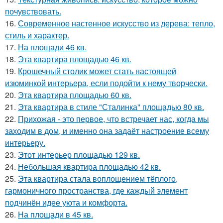
почувствовать.
16.
Современное настенное искусство из дерева: тепло,
стиль и характер.
17.
На площади 46 кв.
18.
Эта квартира площадью 46 кв.
19.
Крошечный столик может стать настоящей
изюминкой интерьера, если подойти к нему творчески.
20.
Эта квартира площадью 60 кв.
21.
Эта квартира в стиле "Сталинка" площадью 80 кв.
22.
Прихожая - это первое, что встречает нас, когда мы
заходим в дом, и именно она задаёт настроение всему
интерьеру.
23.
Этот интерьер площадью 129 кв.
24.
Небольшая квартира площадью 42 кв.
25.
Эта квартира стала воплощением тёплого,
гармоничного пространства, где каждый элемент
подчинён идее уюта и комфорта.
26.
На площади в 45 кв.