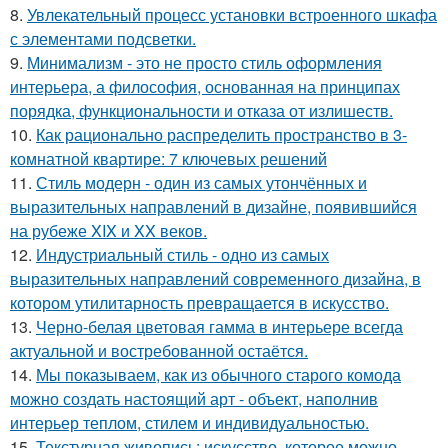
8.
Увлекательный процесс установки встроенного шкафа
с элементами подсветки.
9.
Минимализм - это не просто стиль оформления
интерьера, а философия, основанная на принципах
порядка, функциональности и отказа от излишеств.
10.
Как рационально распределить пространство в 3-
комнатной квартире: 7 ключевых решений
11.
Стиль модерн - один из самых утончённых и
выразительных направлений в дизайне, появившийся
на рубеже XIX и XX веков.
12.
Индустриальный стиль - одно из самых
выразительных направлений современного дизайна, в
котором утилитарность превращается в искусство.
13.
Черно-белая цветовая гамма в интерьере всегда
актуальной и востребованной остаётся.
14.
Мы показываем, как из обычного старого комода
можно создать настоящий арт - объект, наполнив
интерьер теплом, стилем и индивидуальностью.
15.
Текстурная живопись: искусство, которое можно