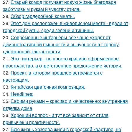
27.
Старый комод получает новую жизнь благодаря
заботливым рукам и чувству стиля.
28.
Обзор гардеробной комнаты.
29.
Этот дом расположен в живописном месте - вдали от
городской суеты, среди зелени и тишины.
30.
Современные интерьеры всё чаще уходят от
демонстративной пышности и вычурности в сторону
сдержанной элегантности.
31.
Этот интерьер - не просто красиво оформленное
пространство, а ответственное продолжение истории.
32.
Проект, в котором прошлое встречается с
настоящим.
33.
Китайская цветочная композиция.
34.
Headlines:
35.
Своими руками – красиво и качественно: внутренняя
отделка дома
36.
Хороший вопрос - и тут всё зависит от стиля,
привычек и практичности.
37.
Всю жизнь хозяева жили в городской квартире, но