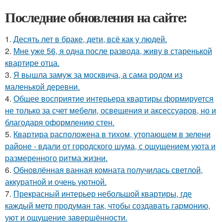
Последние обновления на сайте:
1.
Десять лет в браке, дети, всё как у людей.
2.
Мне уже 56, я одна после развода, живу в старенькой
квартире отца.
3.
Я вышла замуж за москвича, а сама родом из
маленькой деревни.
4.
Общее восприятие интерьера квартиры формируется
не только за счет мебели, освещения и аксессуаров, но и
благодаря оформлению стен.
5.
Квартира расположена в тихом, утопающем в зелени
районе - вдали от городского шума, с ощущением уюта и
размеренного ритма жизни.
6.
Обновлённая ванная комната получилась светлой,
аккуратной и очень уютной.
7.
Прекрасный интерьер небольшой квартиры, где
каждый метр продуман так, чтобы создавать гармонию,
уют и ощущение завершённости.