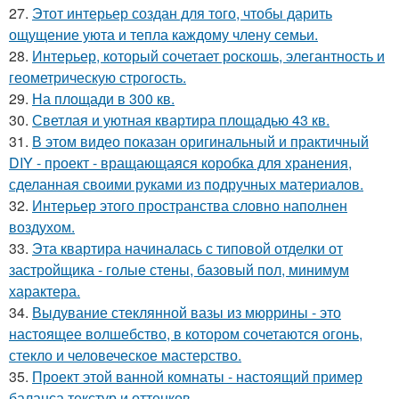
27.
Этот интерьер создан для того, чтобы дарить
ощущение уюта и тепла каждому члену семьи.
28.
Интерьер, который сочетает роскошь, элегантность и
геометрическую строгость.
29.
На площади в 300 кв.
30.
Светлая и уютная квартира площадью 43 кв.
31.
В этом видео показан оригинальный и практичный
DIY - проект - вращающаяся коробка для хранения,
сделанная своими руками из подручных материалов.
32.
Интерьер этого пространства словно наполнен
воздухом.
33.
Эта квартира начиналась с типовой отделки от
застройщика - голые стены, базовый пол, минимум
характера.
34.
Выдувание стеклянной вазы из мюррины - это
настоящее волшебство, в котором сочетаются огонь,
стекло и человеческое мастерство.
35.
Проект этой ванной комнаты - настоящий пример
баланса текстур и оттенков.