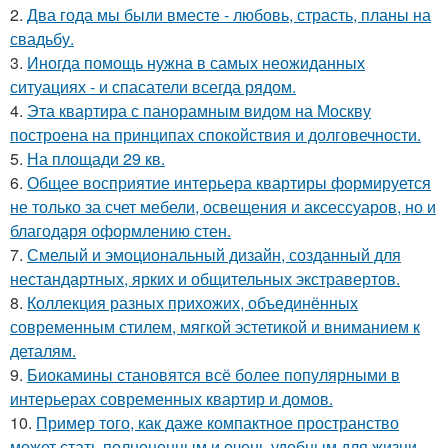
2.
Два года мы были вместе - любовь, страсть, планы на
свадьбу.
3.
Иногда помощь нужна в самых неожиданных
ситуациях - и спасатели всегда рядом.
4.
Эта квартира с панорамным видом на Москву
построена на принципах спокойствия и долговечности.
5.
На площади 29 кв.
6.
Общее восприятие интерьера квартиры формируется
не только за счет мебели, освещения и аксессуаров, но и
благодаря оформлению стен.
7.
Смелый и эмоциональный дизайн, созданный для
нестандартных, ярких и общительных экстравертов.
8.
Коллекция разных прихожих, объединённых
современным стилем, мягкой эстетикой и вниманием к
деталям.
9.
Биокамины становятся всё более популярными в
интерьерах современных квартир и домов.
10.
Пример того, как даже компактное пространство
может стать полноценным и очень удобным для жизни.