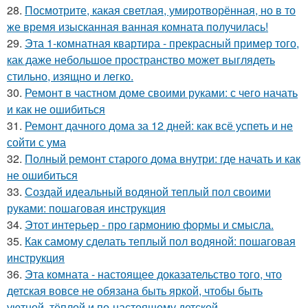
28.
Посмотрите, какая светлая, умиротворённая, но в то
же время изысканная ванная комната получилась!
29.
Эта 1-комнатная квартира - прекрасный пример того,
как даже небольшое пространство может выглядеть
стильно, изящно и легко.
30.
Ремонт в частном доме своими руками: с чего начать
и как не ошибиться
31.
Ремонт дачного дома за 12 дней: как всё успеть и не
сойти с ума
32.
Полный ремонт старого дома внутри: где начать и как
не ошибиться
33.
Создай идеальный водяной теплый пол своими
руками: пошаговая инструкция
34.
Этот интерьер - про гармонию формы и смысла.
35.
Как самому сделать теплый пол водяной: пошаговая
инструкция
36.
Эта комната - настоящее доказательство того, что
детская вовсе не обязана быть яркой, чтобы быть
уютной, тёплой и по-настоящему детской.