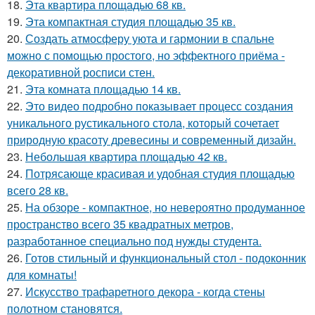
18.
Эта квартира площадью 68 кв.
19.
Эта компактная студия площадью 35 кв.
20.
Создать атмосферу уюта и гармонии в спальне
можно с помощью простого, но эффектного приёма -
декоративной росписи стен.
21.
Эта комната площадью 14 кв.
22.
Это видео подробно показывает процесс создания
уникального рустикального стола, который сочетает
природную красоту древесины и современный дизайн.
23.
Небольшая квартира площадью 42 кв.
24.
Потрясающе красивая и удобная студия площадью
всего 28 кв.
25.
На обзоре - компактное, но невероятно продуманное
пространство всего 35 квадратных метров,
разработанное специально под нужды студента.
26.
Готов стильный и функциональный стол - подоконник
для комнаты!
27.
Искусство трафаретного декора - когда стены
полотном становятся.