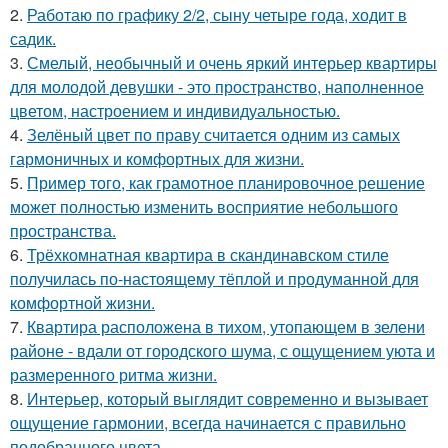
2.
Работаю по графику 2/2, сыну четыре года, ходит в
садик.
3.
Смелый, необычный и очень яркий интерьер квартиры
для молодой девушки - это пространство, наполненное
цветом, настроением и индивидуальностью.
4.
Зелёный цвет по праву считается одним из самых
гармоничных и комфортных для жизни.
5.
Пример того, как грамотное планировочное решение
может полностью изменить восприятие небольшого
пространства.
6.
Трёхкомнатная квартира в скандинавском стиле
получилась по-настоящему тёплой и продуманной для
комфортной жизни.
7.
Квартира расположена в тихом, утопающем в зелени
районе - вдали от городского шума, с ощущением уюта и
размеренного ритма жизни.
8.
Интерьер, который выглядит современно и вызывает
ощущение гармонии, всегда начинается с правильно
подобранного цвета.