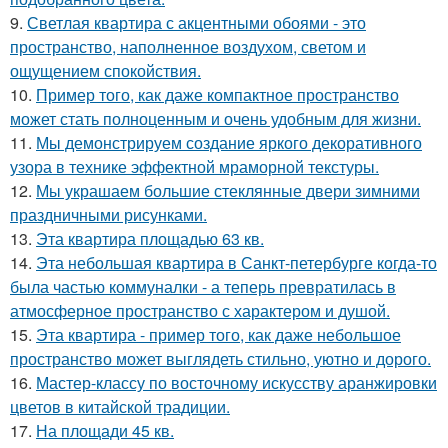
9.
Светлая квартира с акцентными обоями - это
пространство, наполненное воздухом, светом и
ощущением спокойствия.
10.
Пример того, как даже компактное пространство
может стать полноценным и очень удобным для жизни.
11.
Мы демонстрируем создание яркого декоративного
узора в технике эффектной мраморной текстуры.
12.
Мы украшаем большие стеклянные двери зимними
праздничными рисунками.
13.
Эта квартира площадью 63 кв.
14.
Эта небольшая квартира в Санкт-петербурге когда-то
была частью коммуналки - а теперь превратилась в
атмосферное пространство с характером и душой.
15.
Эта квартира - пример того, как даже небольшое
пространство может выглядеть стильно, уютно и дорого.
16.
Мастер-классу по восточному искусству аранжировки
цветов в китайской традиции.
17.
На площади 45 кв.