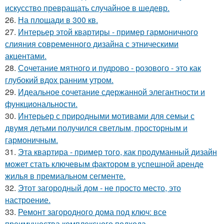
искусство превращать случайное в шедевр.
26.
На площади в 300 кв.
27.
Интерьер этой квартиры - пример гармоничного
слияния современного дизайна с этническими
акцентами.
28.
Сочетание мятного и пудрово - розового - это как
глубокий вдох ранним утром.
29.
Идеальное сочетание сдержанной элегантности и
функциональности.
30.
Интерьер с природными мотивами для семьи с
двумя детьми получился светлым, просторным и
гармоничным.
31.
Эта квартира - пример того, как продуманный дизайн
может стать ключевым фактором в успешной аренде
жилья в премиальном сегменте.
32.
Этот загородный дом - не просто место, это
настроение.
33.
Ремонт загородного дома под ключ: все
преимущества комплексного подхода