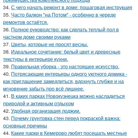
34.
С чего начать ремонт в доме: пошаговая инструкция
35.
Часто балкон "на Потом" - особенно в череде
ремонтов остаётся.
36.
Полное руководство: как сделать теплый пол в
частном доме своими руками
37.
Цветы, которые не просят весны.
38.
Идеальное сочетание: белый цвет и древесные
текстуры в интерьере кухни.
39.
Правильная уборка - это настоящее искусство.
40.
Потрясающие интерьеры одного уютного домика -
как приглашение замедлиться, вдохнуть глубже и на
мгновение забыть про всё лишнее.
41.
В каких парках Новокузнецка можно насладиться
природой и активным отдыхом
42.
Удобная организация лоджии.
43.
Почему грунтовка стен перед покраской важна:
основные причины
44.
Какие парки в Кемерово любят посещать местные