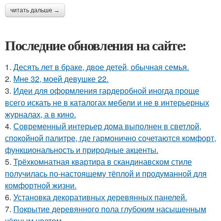
читать дальше →
Последние обновления на сайте:
1.
Десять лет в браке, двое детей, обычная семья.
2.
Мне 32, моей девушке 22.
3.
Идеи для оформления гардеробной иногда проще
всего искать не в каталогах мебели и не в интерьерных
журналах, а в кино.
4.
Современный интерьер дома выполнен в светлой,
спокойной палитре, где гармонично сочетаются комфорт,
функциональность и природные акценты.
5.
Трёхкомнатная квартира в скандинавском стиле
получилась по-настоящему тёплой и продуманной для
комфортной жизни.
6.
Установка декоративных деревянных панелей.
7.
Покрытие деревянного пола глубоким насыщенным
чёрным цветом.