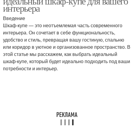
идеальный шкаф-купе для вашего
интерьера
Введение
Шкаф-купе — это неотъемлемая часть современного
Шкафы для посуды
Шкафы в стиле
интерьера. Он сочетает в себе функциональность,
удобство и стиль, превращая вашу гостиную, спальню
или коридор в уютное и организованное пространство. В
этой статье мы расскажем, как выбрать идеальный
Шкаф в стиле
Шкафы для одежды
шкаф-купе, который будет идеально подходить под ваши
потребности и интерьер.
Двери для шкафа
Платяные шкафы
Угловые шифоньеры
Угловые шкафов-купы