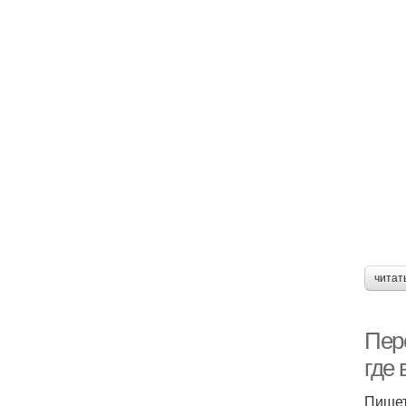
читат
Пер
где 
Пишет