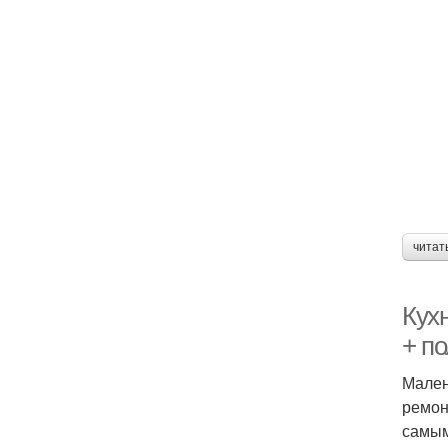
читат
Кух
+ по
Мален
ремон
самым