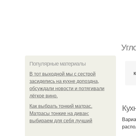
Угл
Популярные материалы
В тот выходной мы с сестрой
засиделись на кухне допоздна,
обсуждали новости и потягивали
лёгкое вино.
Как выбрать тонкий матрас.
Кух
Матрасы тонкие на диван:
Вариа
выбираем для себя лучший
распо