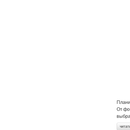
Плани
От фо
выбра
читат