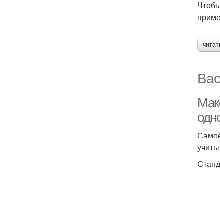
Чтобы
приме
читат
Вас
Мак
одн
Самое
учиты
Станд