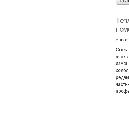
читат
Теп
пом
encod
Согла
психо
измен
холод
редак
частн
профе