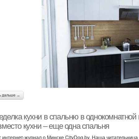
ь дальше →
еделка кухни в спальню в однокомнатной
вместо кухни – еще одна спальня
 интернет-журнал о Минске CityDog.by. Наша читательница