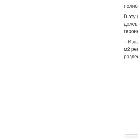
полно
В эту
долев
герои
– Изн
м2 ре
разде