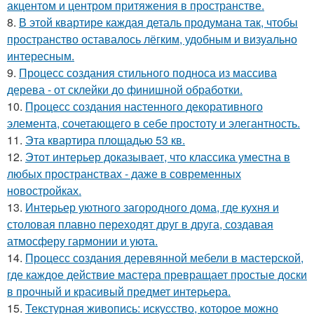
акцентом и центром притяжения в пространстве.
8.
В этой квартире каждая деталь продумана так, чтобы
пространство оставалось лёгким, удобным и визуально
интересным.
9.
Процесс создания стильного подноса из массива
дерева - от склейки до финишной обработки.
10.
Процесс создания настенного декоративного
элемента, сочетающего в себе простоту и элегантность.
11.
Эта квартира площадью 53 кв.
12.
Этот интерьер доказывает, что классика уместна в
любых пространствах - даже в современных
новостройках.
13.
Интерьер уютного загородного дома, где кухня и
столовая плавно переходят друг в друга, создавая
атмосферу гармонии и уюта.
14.
Процесс создания деревянной мебели в мастерской,
где каждое действие мастера превращает простые доски
в прочный и красивый предмет интерьера.
15.
Текстурная живопись: искусство, которое можно