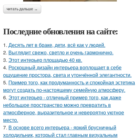
читать дальше →
Последние обновления на сайте:
1.
Десять лет в браке, дети, всё как у людей.
2.
Выглядит свежо, светло и очень гармонично.
3.
Этот интерьер площадью 40 кв.
4.
Роскошный дизайн интерьера воплощает в себе
ощущение простора, света и утончённой элегантности.
5.
Пример того, как продуманность и спокойная эстетика
могут создать по-настоящему семейную атмосферу.
6.
Этот интерьер - отличный пример того, как даже
небольшое пространство можно превратить в
атмосферное, выразительное и невероятно уютное
место.
7.
В основе всего интерьера - яркий брусничный
холодильник, который стал главным визуальным