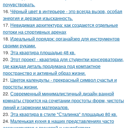
почувствовать.
16.
Чёрный цвет в интерьере - это всегда вызов, особая
энергия и дерзкая изысканность.
17.
Невидимая архитектура: как создаются отдельные
потоки на спортивных аренах
18.
Идеальный порядок: органайзер для инструментов
своими руками.
19.
Эта квартира площадью 48 кв.
20.
Этот проект - квартира для студентки консерватории,
где каждая деталь продумана под компактное
пространство и активный образ жизни.
21.
Цветок календулы - прекрасный символ счастья и
простоты жизни.
22.
Современный минималистичный дизайн ванной
комнаты строится на сочетании простоты форм, чистоты
линий и гармонии материалов.
23.
Эта квартира в стиле "Сталинка" площадью 80 кв.
24.
Маленькая кухня в наших представлениях часто
ассоциируется с теснотой и неудобством.