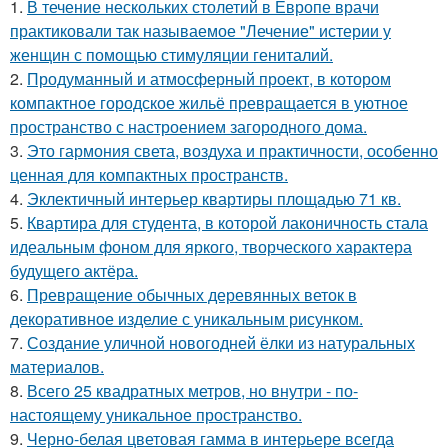
1.
В течение нескольких столетий в Европе врачи
практиковали так называемое "Лечение" истерии у
женщин с помощью стимуляции гениталий.
2.
Продуманный и атмосферный проект, в котором
компактное городское жильё превращается в уютное
пространство с настроением загородного дома.
3.
Это гармония света, воздуха и практичности, особенно
ценная для компактных пространств.
4.
Эклектичный интерьер квартиры площадью 71 кв.
5.
Квартира для студента, в которой лаконичность стала
идеальным фоном для яркого, творческого характера
будущего актёра.
6.
Превращение обычных деревянных веток в
декоративное изделие с уникальным рисунком.
7.
Создание уличной новогодней ёлки из натуральных
материалов.
8.
Всего 25 квадратных метров, но внутри - по-
настоящему уникальное пространство.
9.
Черно-белая цветовая гамма в интерьере всегда