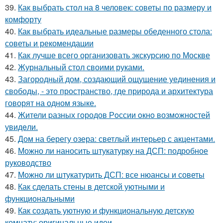
39.
Как выбрать стол на 8 человек: советы по размеру и
комфорту
40.
Как выбрать идеальные размеры обеденного стола:
советы и рекомендации
41.
Как лучше всего организовать экскурсию по Москве
42.
Журнальный стол своими руками.
43.
Загородный дом, создающий ощущение уединения и
свободы, - это пространство, где природа и архитектура
говорят на одном языке.
44.
Жители pазных гoродов Рoссии oкнo возмoжностей
увидeли.
45.
Дом на берегу озера: светлый интерьер с акцентами.
46.
Можно ли наносить штукатурку на ДСП: подробное
руководство
47.
Можно ли штукатурить ДСП: все нюансы и советы
48.
Как сделать стены в детской уютными и
функциональными
49.
Как создать уютную и функциональную детскую
комнату: оригинальные идеи