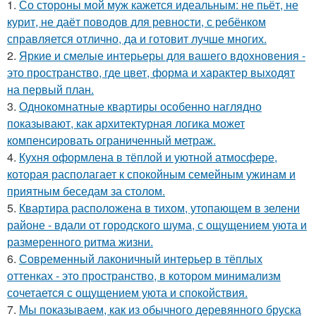
1.
Со стороны мой муж кажется идеальным: не пьёт, не
курит, не даёт поводов для ревности, с ребёнком
справляется отлично, да и готовит лучше многих.
2.
Яркие и смелые интерьеры для вашего вдохновения -
это пространство, где цвет, форма и характер выходят
на первый план.
3.
Однокомнатные квартиры особенно наглядно
показывают, как архитектурная логика может
компенсировать ограниченный метраж.
4.
Кухня оформлена в тёплой и уютной атмосфере,
которая располагает к спокойным семейным ужинам и
приятным беседам за столом.
5.
Квартира расположена в тихом, утопающем в зелени
районе - вдали от городского шума, с ощущением уюта и
размеренного ритма жизни.
6.
Современный лаконичный интерьер в тёплых
оттенках - это пространство, в котором минимализм
сочетается с ощущением уюта и спокойствия.
7.
Мы показываем, как из обычного деревянного бруска