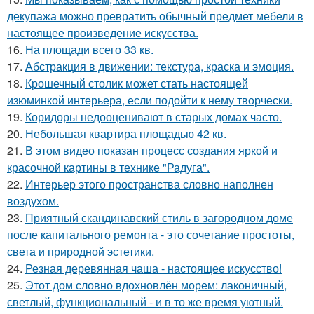
декупажа можно превратить обычный предмет мебели в
настоящее произведение искусства.
16.
На площади всего 33 кв.
17.
Абстракция в движении: текстура, краска и эмоция.
18.
Крошечный столик может стать настоящей
изюминкой интерьера, если подойти к нему творчески.
19.
Коридоры недооценивают в старых домах часто.
20.
Небольшая квартира площадью 42 кв.
21.
В этом видео показан процесс создания яркой и
красочной картины в технике "Радуга".
22.
Интерьер этого пространства словно наполнен
воздухом.
23.
Приятный скандинавский стиль в загородном доме
после капитального ремонта - это сочетание простоты,
света и природной эстетики.
24.
Резная деревянная чаша - настоящее искусство!
25.
Этот дом словно вдохновлён морем: лаконичный,
светлый, функциональный - и в то же время уютный.