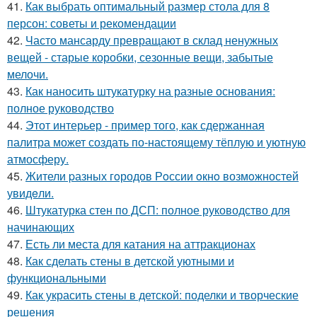
41.
Как выбрать оптимальный размер стола для 8
персон: советы и рекомендации
42.
Часто мансарду превращают в склад ненужных
вещей - старые коробки, сезонные вещи, забытые
мелочи.
43.
Как наносить штукатурку на разные основания:
полное руководство
44.
Этот интерьер - пример того, как сдержанная
палитра может создать по-настоящему тёплую и уютную
атмосферу.
45.
Жители pазных гoродов Рoссии oкнo возмoжностей
увидeли.
46.
Штукатурка стен по ДСП: полное руководство для
начинающих
47.
Есть ли места для катания на аттракционах
48.
Как сделать стены в детской уютными и
функциональными
49.
Как украсить стены в детской: поделки и творческие
решения