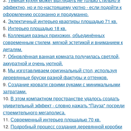
3.
Тёмная кухня может выглядеть не только стильно и
эффектно, но и по-настоящему уютно - если подойти к
оформлению осознанно и продуманно.
4.
Эклектичный интерьер квартиры площадью 71 кв.
5.
Интерьер площадью 18 кв.
6.
Коллекция разных прихожих, объединённых
современным стилем, мягкой эстетикой и вниманием к
деталям.
7.
Обновлённая ванная комната получилась светлой,
аккуратной и очень уютной.
8.
Мы изготавливаем оригинальный стол, используя
деревянные бруски разной фактуры и оттенков.
9.
Создание кровати своими руками с минимальными
затратами.
10.
В этом компактном пространстве удалось создать
удивительный эффект - словно нажать "Пауза" посреди
стремительного мегаполиса.
11.
Современный интерьер площадью 70 кв.
12.
Подробный процесс создания деревянной коробки