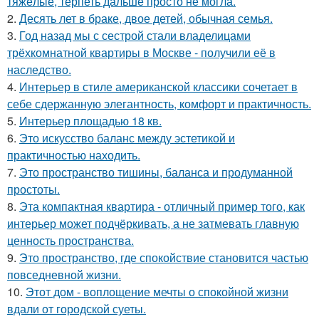
тяжёлые, терпеть дальше просто не могла.
2.
Десять лет в браке, двое детей, обычная семья.
3.
Год назад мы с сестрой стали владелицами
трёхкомнатной квартиры в Москве - получили её в
наследство.
4.
Интерьер в стиле американской классики сочетает в
себе сдержанную элегантность, комфорт и практичность.
5.
Интерьер площадью 18 кв.
6.
Это искусство баланс между эстетикой и
практичностью находить.
7.
Это пространство тишины, баланса и продуманной
простоты.
8.
Эта компактная квартира - отличный пример того, как
интерьер может подчёркивать, а не затмевать главную
ценность пространства.
9.
Это пространство, где спокойствие становится частью
повседневной жизни.
10.
Этот дом - воплощение мечты о спокойной жизни
вдали от городской суеты.