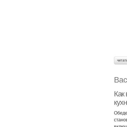
читат
Вас
Как
кух
Обеде
стано
включ