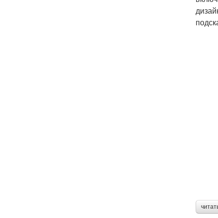
дизай
подск
читат