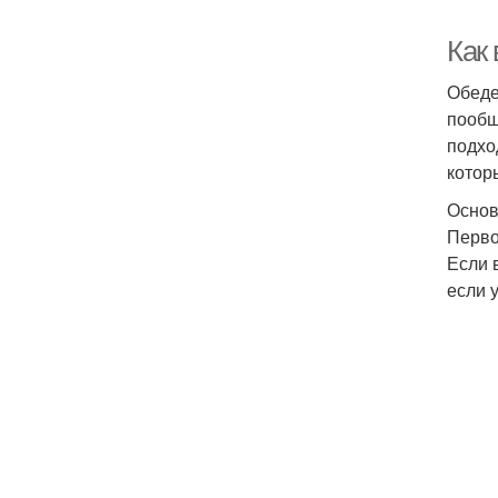
Как
Обеде
пообщ
подхо
котор
Основ
Перво
Если 
если 