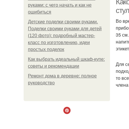
Как
руками: с чего начать и как не
сту
ошибиться
Во вр
Детские поделки своими руками.
прибо
Поделки своими руками для детей
35 см
(120 фото): подробный мастер-
напит
класс по изготовлению, идеи
этикет
простых поделок
Как выбрать идеальный шкаф-купе:
Для с
советы и рекомендации
подхо
Ремонт дома в деревне: полное
то вс
руководство
члена