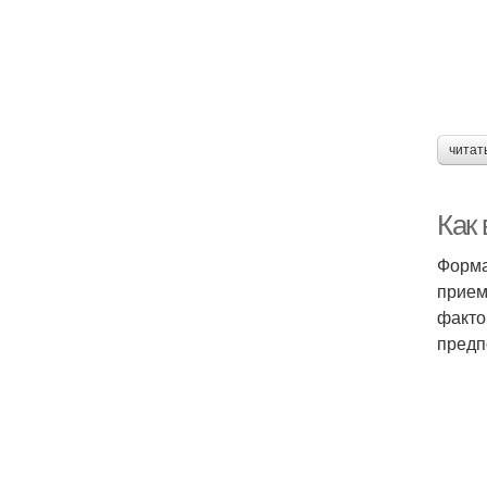
читат
Как
Форма
прием
факто
предп