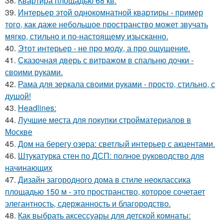
38.
Квартира площадью 68 кв.
39.
Интерьер этой однокомнатной квартиры - пример
того, как даже небольшое пространство может звучать
мягко, стильно и по-настоящему изысканно.
40.
Этот интерьер - не про моду, а про ощущение.
41.
Сказочная дверь с витражом в спальню дочки -
своими руками.
42.
Рама для зеркала своими руками - просто, стильно, с
душой!
43.
Headlines:
44.
Лучшие места для покупки стройматериалов в
Москве
45.
Дом на берегу озера: светлый интерьер с акцентами.
46.
Штукатурка стен по ДСП: полное руководство для
начинающих
47.
Дизайн загородного дома в стиле неоклассика
площадью 150 м - это пространство, которое сочетает
элегантность, сдержанность и благородство.
48.
Как выбрать аксессуары для детской комнаты: