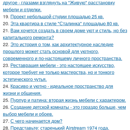
другое - глазами взглянуть на "Живую" расстановку
мебели и отделки.
19.
Проект небольшой студии площадью 25 кв.
20.
Эта квартира в стиле "Сталинка" площадью 80 кв.
21.
Вам хочется создать в своем доме уют и стиль, но без
капитального ремонта?
22.
Это история о том, как архитектурное наследие
прошлого может стать основой для уютного,
современного и по-настоящему личного пространства.
23.
Реставрация мебели - это настоящее искусство,
которое требует не только мастерства, но и тонкого
эстетического чутья.
24.
Красиво и уютно - идеальное пространство для
жизни и общения.
25.
Пурпур и патина: вторая жизнь мебели с характером.
26.
Создание детской комнаты - это гораздо больше, чем
выбор мебели и обоев.
27.
С чего начинается дом?
28.
Представьте: старенький Airstream 1974 года,