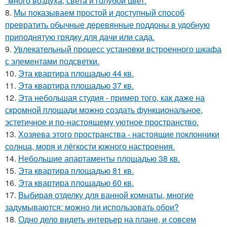
"много воздуха, света и голубой цвет.
8.
Мы показываем простой и доступный способ
превратить обычные деревянные поддоны в удобную
приподнятую грядку для дачи или сада.
9.
Увлекательный процесс установки встроенного шкафа
с элементами подсветки.
10.
Эта квартира площадью 44 кв.
11.
Эта квартира площадью 37 кв.
12.
Эта небольшая студия - пример того, как даже на
скромной площади можно создать функциональное,
эстетичное и по-настоящему уютное пространство.
13.
Хозяева этого пространства - настоящие поклонники
солнца, моря и лёгкости южного настроения.
14.
Небольшие апартаменты площадью 38 кв.
15.
Эта квартира площадью 81 кв.
16.
Эта квартира площадью 60 кв.
17.
Выбирая отделку для ванной комнаты, многие
задумываются: можно ли использовать обои?
18.
Одно дело видеть интерьер на плане, и совсем