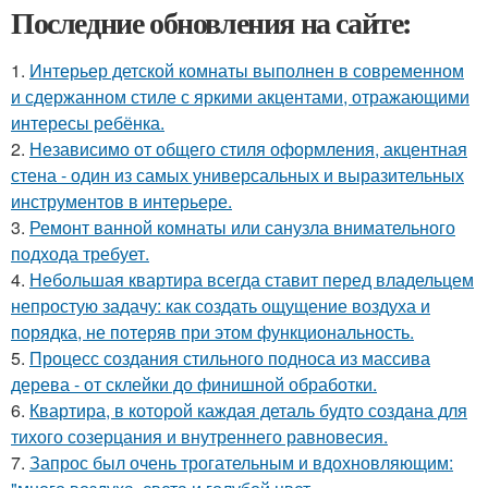
Последние обновления на сайте:
1.
Интерьер детской комнаты выполнен в современном
и сдержанном стиле с яркими акцентами, отражающими
интересы ребёнка.
2.
Независимо от общего стиля оформления, акцентная
стена - один из самых универсальных и выразительных
инструментов в интерьере.
3.
Ремонт ванной комнаты или санузла внимательного
подхода требует.
4.
Небольшая квартира всегда ставит перед владельцем
непростую задачу: как создать ощущение воздуха и
порядка, не потеряв при этом функциональность.
5.
Процесс создания стильного подноса из массива
дерева - от склейки до финишной обработки.
6.
Квартира, в которой каждая деталь будто создана для
тихого созерцания и внутреннего равновесия.
7.
Запрос был очень трогательным и вдохновляющим: