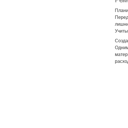
Плани
Перед
лишни
Учиты
Созда
Одним
матер
расхо