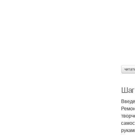
читат
Шаг
Введ
Ремон
творч
самос
рукам