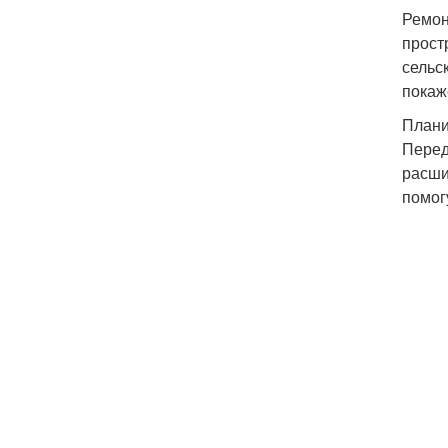
Ремон
прост
сельс
покаж
Плани
Перед
расши
помог