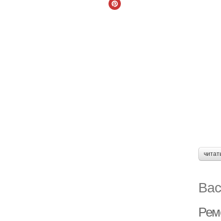
читат
Вас
Рем