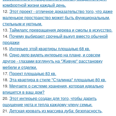
комфортной жизни каждый день.
12.
Этот проект - отличное доказательство того, что даже
маленькое пространство может быть функциональным,
стильным и уютным.
13.
Таймлапс превращения дерева и смолы в искусство.
14.
Почему выбирают срочный выкуп вместо обычной
продажи
15.
Интерьер этой квартиры площадью 68 кв.
16.
Одно дело видеть интерьер на плане, и совсем
другое - глазами взглянуть на "Живую" расстановку
мебели и отделки.
17.
Проект площадью 83 кв.
18.
Эта квартира в стиле "Сталинка" площадью 80 кв.
19.
Мечтаете о системе хранения, которая идеально
впишется в ваш дом?
20.
Этот интерьер создан для того, чтобы дарить
ощущение уюта и тепла каждому члену семьи.
21.
Детская кровать из массива дуба: безопасность,