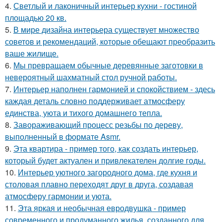
4.
Светлый и лаконичный интерьер кухни - гостиной
площадью 20 кв.
5.
В мире дизайна интерьера существует множество
советов и рекомендаций, которые обещают преобразить
ваше жилище.
6.
Мы превращаем обычные деревянные заготовки в
невероятный шахматный стол ручной работы.
7.
Интерьер наполнен гармонией и спокойствием - здесь
каждая деталь словно поддерживает атмосферу
единства, уюта и тихого домашнего тепла.
8.
Завораживающий процесс резьбы по дереву,
выполненный в формате Asmr.
9.
Эта квартира - пример того, как создать интерьер,
который будет актуален и привлекателен долгие годы.
10.
Интерьер уютного загородного дома, где кухня и
столовая плавно переходят друг в друга, создавая
атмосферу гармонии и уюта.
11.
Эта яркая и необычная евродвушка - пример
современного и продуманного жилья, созданного для